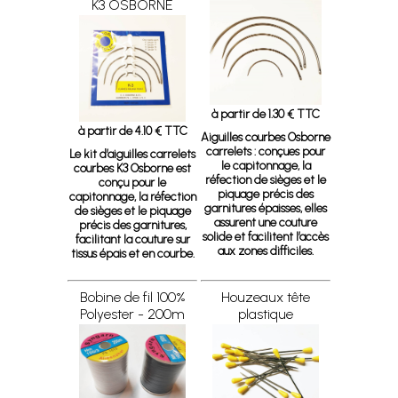
K3 OSBORNE
à partir de 1.30 € TTC
à partir de 4.10 € TTC
Aiguilles courbes Osborne
carrelets :
conçues pour
Le kit d’aiguilles carrelets
le capitonnage, la
courbes K3 Osborne est
réfection de sièges et le
conçu pour le
piquage précis des
capitonnage, la réfection
garnitures épaisses, elles
de sièges et le piquage
assurent une couture
précis des garnitures,
solide et facilitent l’accès
facilitant la couture sur
aux zones difficiles.
tissus épais et en courbe.
Bobine de fil 100%
Houzeaux tête
Polyester - 200m
plastique