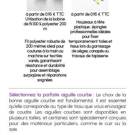
à partir de 0.95 € TTC
à partir de 0.95 € TTC
Utilisation de la bobine
Houzeaux à tête
de fil 100 % polyester 200
plastique
: épingles
m
professionnelles idéales
pour fixer
Fil polyester robuste de
temporairement toiles et
200 mètres ideal pour
tissus lors du garnissage
coutures à la main ou
de sièges, canapés ou
machine sur textiles
travaux de tapisserie.
variés, garantissant
résistance et durabilité
pour assemblage,
surpiqûres et réparations
soignées.
Sélectionnez la parfaite aiguille courbe :
Le choix de la
bonne aiguille courbe est fondamental. Il est essentiel
qu'elle corresponde au type de tissu que vous envisagez
de coudre. Les aiguilles courbes sont disponibles en
plusieurs tailles, et certaines sont spécialement conçues
pour des matériaux particuliers, comme le cuir ou la
soie.