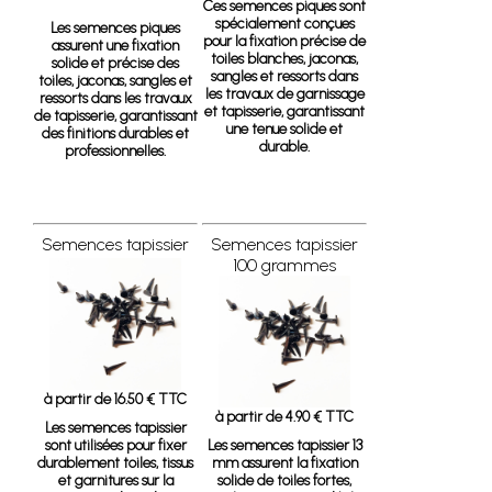
Ces semences piques sont
spécialement conçues
Les semences piques
pour la fixation précise de
assurent une fixation
toiles blanches, jaconas,
solide et précise des
sangles et ressorts dans
toiles, jaconas, sangles et
les travaux de garnissage
ressorts dans les travaux
et tapisserie, garantissant
de tapisserie, garantissant
une tenue solide et
des finitions durables et
durable.
professionnelles.
Semences tapissier
Semences tapissier
100 grammes
à partir de 16.50 € TTC
à partir de 4.90 € TTC
Les semences tapissier
sont utilisées pour fixer
Les semences tapissier 13
durablement toiles, tissus
mm assurent la fixation
et garnitures sur la
solide de toiles fortes,