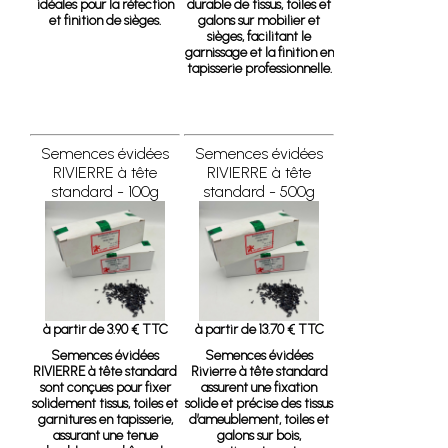
idéales pour la réfection
durable de tissus, toiles et
et finition de sièges.
galons sur mobilier et
sièges, facilitant le
garnissage et la finition en
tapisserie professionnelle.
Semences évidées
Semences évidées
RIVIERRE à tête
RIVIERRE à tête
standard - 100g
standard - 500g
à partir de 3.90 € TTC
à partir de 13.70 € TTC
Semences évidées
Semences évidées
RIVIERRE à tête standard
Rivierre à tête standard
sont conçues pour fixer
assurent une fixation
solidement tissus, toiles et
solide et précise des tissus
garnitures en tapisserie,
d’ameublement, toiles et
assurant une tenue
galons sur bois,