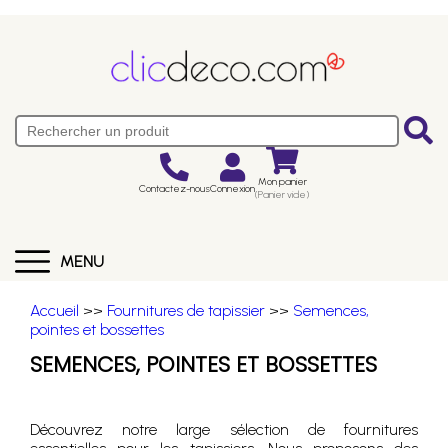
Mon panier
Contactez-nous
Connexion
(Panier vide)
MENU
Accueil
>>
Fournitures de tapissier
>>
Semences,
pointes et bossettes
SEMENCES, POINTES ET BOSSETTES
Découvrez notre large sélection de fournitures