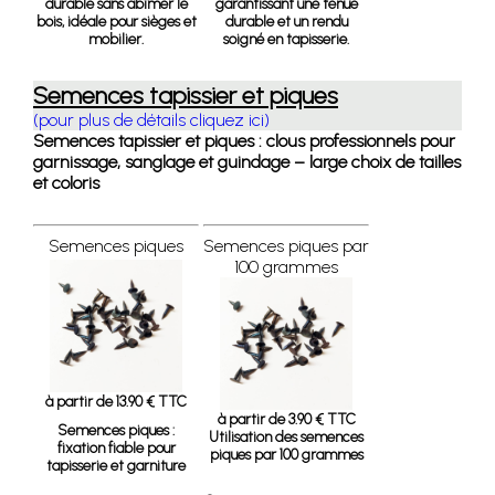
durable sans abîmer le
garantissant une tenue
bois, idéale pour sièges et
durable et un rendu
mobilier.
soigné en tapisserie.
Semences tapissier et piques
(pour plus de détails cliquez ici)
Semences tapissier et piques : clous professionnels pour
garnissage, sanglage et guindage – large choix de tailles
et coloris
Semences piques
Semences piques par
100 grammes
à partir de 13.90 € TTC
à partir de 3.90 € TTC
Semences piques :
Utilisation des semences
fixation fiable pour
piques par 100 grammes
tapisserie et garniture