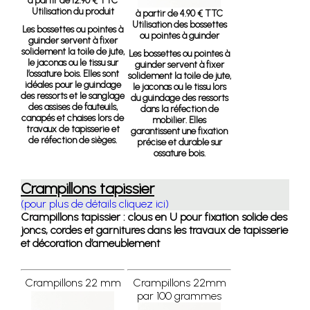
à partir de 12.90 € TTC
Utilisation du produit
à partir de 4.90 € TTC
Utilisation des bossettes
Les bossettes ou pointes à
ou pointes à guinder
guinder servent à fixer
solidement la toile de jute,
Les bossettes ou pointes à
le jaconas ou le tissu sur
guinder servent à fixer
l’ossature bois. Elles sont
solidement la toile de jute,
idéales pour le guindage
le jaconas ou le tissu lors
des ressorts et le sanglage
du guindage des ressorts
des assises de fauteuils,
dans la réfection de
canapés et chaises lors de
mobilier. Elles
travaux de tapisserie et
garantissent une fixation
de réfection de sièges.
précise et durable sur
ossature bois.
Crampillons tapissier
(pour plus de détails cliquez ici)
Crampillons tapissier : clous en U pour fixation solide des
joncs, cordes et garnitures dans les travaux de tapisserie
et décoration d’ameublement
Crampillons 22 mm
Crampillons 22mm
par 100 grammes