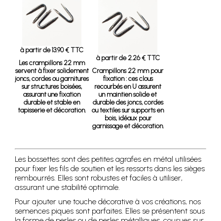
à partir de 13.90 € TTC
à partir de 2.26 € TTC
Les crampillons 22 mm
servent à fixer solidement
Crampillons 22 mm pour
joncs, cordes ou garnitures
fixation
: ces clous
sur structures boisées,
recourbés en U assurent
assurant une fixation
un maintien solide et
durable et stable en
durable des joncs, cordes
tapisserie et décoration.
ou textiles sur supports en
bois, idéaux pour
garnissage et décoration.
Les bossettes sont des petites agrafes en métal utilisées
pour fixer les fils de soutien et les ressorts dans les sièges
rembourrés. Elles sont robustes et faciles à utiliser,
assurant une stabilité optimale.
Pour ajouter une touche décorative à vos créations, nos
semences piques sont parfaites. Elles se présentent sous
la forme de perles ou de perles métalliques, cousues sur