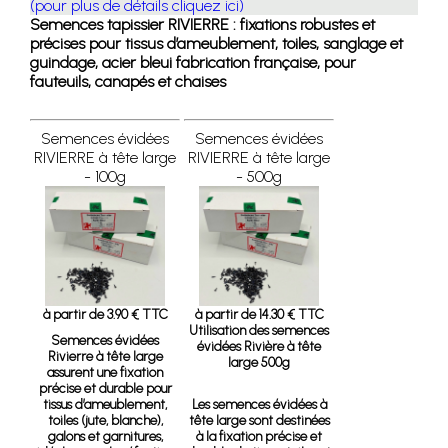
(pour plus de détails cliquez ici)
Semences tapissier RIVIERRE : fixations robustes et
précises pour tissus d’ameublement, toiles, sanglage et
guindage, acier bleui fabrication française, pour
fauteuils, canapés et chaises
Semences évidées
Semences évidées
RIVIERRE à tête large
RIVIERRE à tête large
- 100g
- 500g
à partir de 3.90 € TTC
à partir de 14.30 € TTC
Utilisation des semences
Semences évidées
évidées Rivière à tête
Rivierre à tête large
large 500g
assurent une fixation
précise et durable pour
tissus d’ameublement,
Les semences évidées à
toiles (jute, blanche),
tête large sont destinées
galons et garnitures,
à la fixation précise et