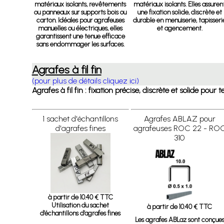
matériaux isolants, revêtements
matériaux isolants. Elles assuren
ou panneaux sur supports bois ou
une fixation solide, discrète et
carton. Idéales pour agrafeuses
durable en menuiserie, tapisseri
manuelles ou électriques, elles
et agencement.
garantissent une tenue efficace
sans endommager les surfaces.
Agrafes à fil fin
(pour plus de détails cliquez ici)
Agrafes à fil fin : fixation précise, discrète et solide pour
1 sachet d'échantillons
Agrafes ABLAZ pour
d'agrafes fines
agrafeuses ROC 22 - RO
310
à partir de 10.40 € TTC
Utilisation du sachet
à partir de 10.40 € TTC
d’échantillons d’agrafes fines
Les agrafes ABLaz sont conçue