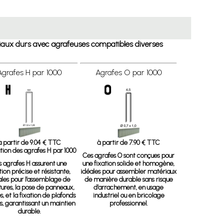
tériaux durs avec agrafeuses compatibles diverses
Agrafes H par 1000
Agrafes O par 1000
à partir de 9.04 € TTC
à partir de 7.90 € TTC
ation des agrafes H par 1000
Ces agrafes O sont conçues pour
s agrafes H assurent une
une fixation solide et homogène,
tion précise et résistante,
idéales pour assembler matériaux
ales pour l’assemblage de
de manière durable sans risque
tures, la pose de panneaux,
d’arrachement, en usage
, et la fixation de plafonds
industriel ou en bricolage
s, garantissant un maintien
professionnel.
durable.