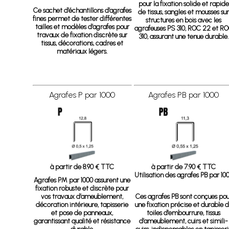
pour la fixation solide et rapide
Ce sachet d’échantillons d’agrafes
de tissus, sangles et mousses su
fines permet de tester différentes
structures en bois avec les
tailles et modèles d’agrafes pour
agrafeuses PS 310, ROC 22 et R
travaux de fixation discrète sur
310, assurant une tenue durable.
tissus, décorations, cadres et
matériaux légers.
Agrafes P par 1000
Agrafes PB par 1000
à partir de 8.90 € TTC
à partir de 7.90 € TTC
Utilisation des agrafes PB par 10
Agrafes PM par 1000
assurent une
fixation robuste et discrète pour
vos travaux d’ameublement,
Ces agrafes PB sont conçues pou
décoration intérieure, tapisserie
une fixation précise et durable 
et pose de panneaux,
toiles d'embourrure, tissus
garantissant qualité et résistance
d’ameublement, cuirs et simili-