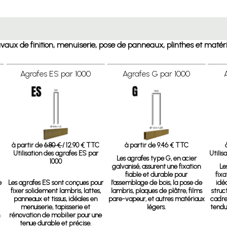
 travaux de finition, menuiserie, pose de panneaux, plinthes et ma
Agrafes ES par 1000
Agrafes G par 1000
à partir de
6.80 €
/ 12.90 € TTC
à partir de 9.46 € TTC
Utilisation des agrafes ES par
Utilis
Les agrafes type G, en acier
1000
galvanisé, assurent une fixation
Le
fiable et durable pour
fixa
e
Les agrafes ES sont conçues pour
l’assemblage de bois, la pose de
idé
fixer solidement lambris, lattes,
lambris, plaques de plâtre, films
struc
panneaux et tissus, idéales en
pare-vapeur, et autres matériaux
cadres
menuiserie, tapisserie et
légers.
tendu
rénovation de mobilier pour une
tenue durable et précise.