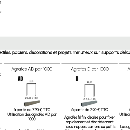
t
e
 textiles, papiers, décorations et projets minutieux sur supports délic
Agrafes AD par 1000
Agrafes D par 1000
A
C
à partir de 7.90 € TTC
à partir de 7.90 € TTC
Utilisation des agrafes AD par
Utilis
Agrafes fil fin
idéales pour fixer
1000
rapidement et discrètement
tissus, nappes, cartons ou petits
Les a
s