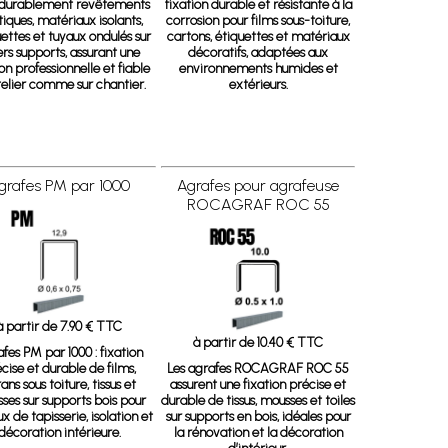
r durablement revêtements
fixation durable et résistante à la
tiques, matériaux isolants,
corrosion pour films sous-toiture,
ttes et tuyaux ondulés sur
cartons, étiquettes et matériaux
ers supports, assurant une
décoratifs, adaptées aux
ion professionnelle et fiable
environnements humides et
telier comme sur chantier.
extérieurs.
grafes PM par 1000
Agrafes pour agrafeuse
ROCAGRAF ROC 55
à partir de 7.90 € TTC
à partir de 10.40 € TTC
fes PM par 1000 : fixation
cise et durable de films,
Les agrafes ROCAGRAF ROC 55
ans sous toiture, tissus et
assurent une fixation précise et
ses sur supports bois pour
durable de tissus, mousses et toiles
x de tapisserie, isolation et
sur supports en bois, idéales pour
décoration intérieure.
la rénovation et la décoration