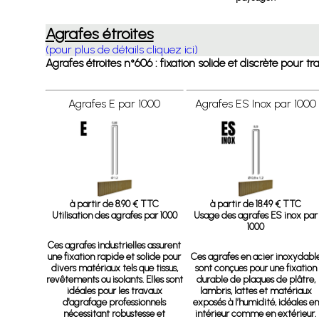
Agrafes étroites
(pour plus de détails cliquez ici)
Agrafes étroites n°606 : fixation solide et discrète pour
Agrafes E par 1000
Agrafes ES Inox par 1000
à partir de 8.90 € TTC
à partir de 18.49 € TTC
Utilisation des agrafes par 1000
Usage des agrafes ES inox par
1000
Ces agrafes industrielles assurent
une fixation rapide et solide pour
Ces agrafes en acier inoxydabl
divers matériaux tels que tissus,
sont conçues pour une fixation
revêtements ou isolants. Elles sont
durable de plaques de plâtre,
idéales pour les travaux
lambris, lattes et matériaux
d'agrafage professionnels
exposés à l’humidité, idéales en
nécessitant robustesse et
intérieur comme en extérieur.