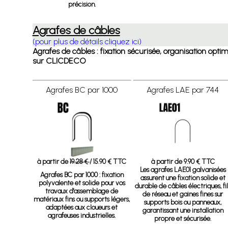
précision.
Agrafes de câbles
(pour plus de détails cliquez ici)
Agrafes de câbles : fixation sécurisée, organisation opti
sur CLICDECO
Agrafes BC par 1000
Agrafes LAE par 744
à partir de
19.28 €
/ 15.90 € TTC
à partir de 9.90 € TTC
Les agrafes LAE01 galvanisées
Agrafes BC par 1000 : fixation
assurent une fixation solide et
polyvalente et solide pour vos
durable de câbles électriques, fil
travaux d'assemblage de
de réseau et gaines fines sur
matériaux fins ou supports légers,
supports bois ou panneaux,
adaptées aux cloueurs et
garantissant une installation
agrafeuses industrielles.
propre et sécurisée.