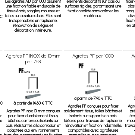
Les agrafes AD par 1000 assurent
éléments décoratifs sur bois ou
fixe
une fixation fiable et durable de
surfaces rigides, garantissant une
plas
r
tissus épais, sangles, mousses et
fixation solide sans abîmer les
moque
toiles sur ossatures bois. Elles sont
matériaux.
div
OC
indispensables en tapisserie,
fixat
rénovation de sièges et
en a
décoration intérieure.
Agrafes PF INOX de 10mm
Agrafes PF par 1000
A
par 768
à partir de 7.90 € TTC
00
à partir de 14.60 € TTC
Agrafes PF
conçues pour fixer
Agra
Agrafes PF inox 10 mm conçues
solidement tissus, toiles, bâches et
pré
r
pour fixer durablement tissus,
isolants sur supports en bois.
écr
de
bâches, cartons ou isolants sur
Idéales pour travaux de tapisserie,
mous
bois, résistantes à la corrosion et
rénovation et fixation industrielle,
travau
adaptées aux environnements
compatibles avec agrafeuses