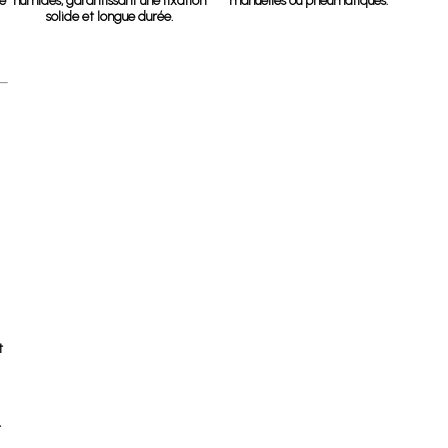
ie
humides, garantissant une fixation
manuelles ou pneumatiques.
solide et longue durée.
t
t