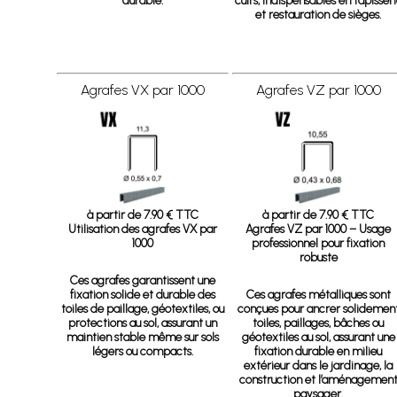
durable.
cuirs, indispensables en tapisser
et restauration de sièges.
Agrafes VX par 1000
Agrafes VZ par 1000
à partir de 7.90 € TTC
à partir de 7.90 € TTC
Utilisation des agrafes VX par
Agrafes VZ par 1000 – Usage
1000
professionnel pour fixation
robuste
Ces agrafes garantissent une
fixation solide et durable des
Ces agrafes métalliques sont
toiles de paillage, géotextiles, ou
conçues pour ancrer solidemen
protections au sol, assurant un
toiles, paillages, bâches ou
maintien stable même sur sols
géotextiles au sol, assurant une
légers ou compacts.
fixation durable en milieu
extérieur dans le jardinage, la
construction et l’aménagemen
paysager.