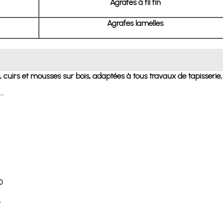
Agrafes à fil fin
Agrafes lamelles
sus, cuirs et mousses sur bois, adaptées à tous travaux de tapisseri
0
r