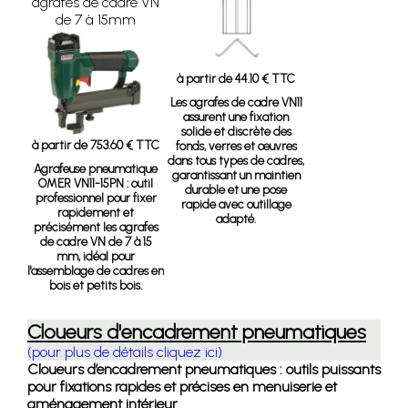
agrafes de cadre VN
de 7 à 15mm
à partir de 44.10 € TTC
Les agrafes de cadre VN11
assurent une fixation
solide et discrète des
à partir de 753.60 € TTC
fonds, verres et œuvres
dans tous types de cadres,
Agrafeuse pneumatique
garantissant un maintien
OMER VN11-15PN :
outil
durable et une pose
professionnel pour fixer
rapide avec outillage
rapidement et
adapté.
précisément les agrafes
de cadre VN de 7 à 15
mm, idéal pour
l'assemblage de cadres en
bois et petits bois.
Cloueurs d'encadrement pneumatiques
(pour plus de détails cliquez ici)
Cloueurs d’encadrement pneumatiques : outils puissants
pour fixations rapides et précises en menuiserie et
aménagement intérieur