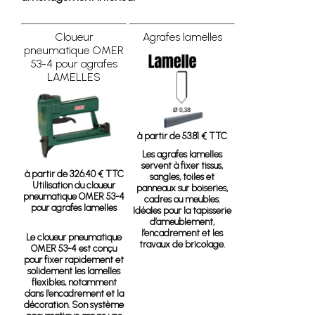
Cloueur
Agrafes lamelles
pneumatique OMER
53-4 pour agrafes
LAMELLES
à partir de 53.81 € TTC
Les agrafes lamelles
servent à fixer tissus,
à partir de 326.40 € TTC
sangles, toiles et
Utilisation du cloueur
panneaux sur boiseries,
pneumatique OMER 53-4
cadres ou meubles.
pour agrafes lamelles
Idéales pour la tapisserie
d’ameublement,
l’encadrement et les
Le cloueur pneumatique
travaux de bricolage.
OMER 53-4 est conçu
pour fixer rapidement et
solidement les lamelles
flexibles, notamment
dans l’encadrement et la
décoration. Son système