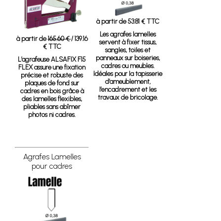
à partir de 53.81 € TTC
Les agrafes lamelles
à partir de
165.60 €
/ 139.16
servent à fixer tissus,
€ TTC
sangles, toiles et
panneaux sur boiseries,
L’agrafeuse ALSAFIX F15
cadres ou meubles.
FLEX assure une fixation
Idéales pour la tapisserie
précise et robuste des
d’ameublement,
plaques de fond sur
l’encadrement et les
cadres en bois grâce à
travaux de bricolage.
des lamelles flexibles,
pliables sans abîmer
photos ni cadres.
Agrafes Lamelles
pour cadres