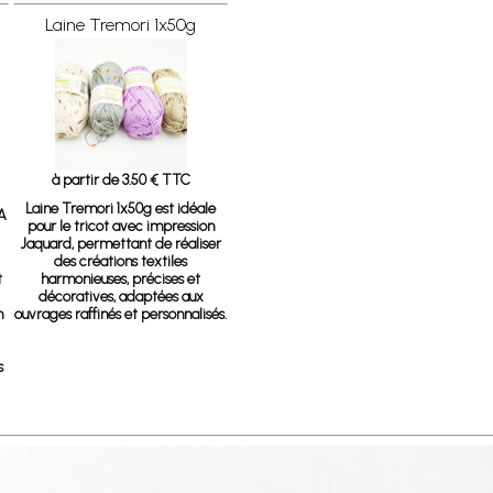
Laine Tremori 1x50g
à partir de 3.50 € TTC
Laine Tremori 1x50g
est idéale
A
pour le tricot avec impression
Jaquard, permettant de réaliser
des créations textiles
t
harmonieuses, précises et
décoratives, adaptées aux
n
ouvrages raffinés et personnalisés.
s