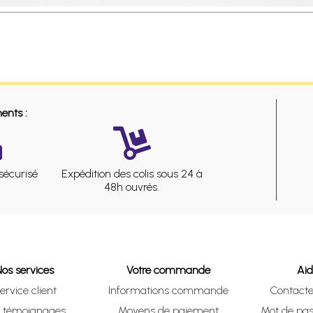
ents :
sécurisé
Expédition des colis sous 24 à
48h ouvrés.
Nos services
Votre commande
Ai
ervice client
Informations commande
Contact
s témoignages
Moyens de paiement
Mot de pas