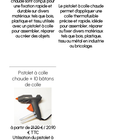
chaude sont conçus pour
une fixation rapide et
Le pistolet à colle chaude
durable sur divers
permet d’appliquer une
matériaux tels que bois,
colle thermofusible
plastique et tissu, utilisés
précise et rapide, idéale
avec un pistolet à colle
pour assembler, réparer
pour assembler, réparer
ou fixer divers matériaux
ou créer des objets.
tels que bois, plastique,
tissu ou métal en industrie
ou bricolage.
Pistolet à colle
chaude + 10 bâtons
de colle
à partir de
21.20 €
/ 20.90
€ TTC
Utilisation du pistolet à