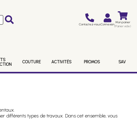
Mon panier
Contactez-nous
Connexion
(Panier vide)
ITS
COUTURE
ACTIVITÉS
PROMOS
SAV
ECTION
mentaux.
iser différents types de travaux. Dans cet ensemble, vous