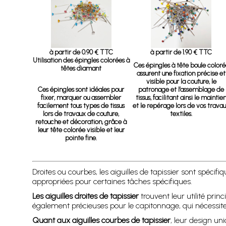
à partir de 0.90 € TTC
à partir de 1.90 € TTC
Utilisation des épingles colorées à
Ces épingles à tête boule color
têtes diamant
assurent une fixation précise et
visible pour la couture, le
Ces épingles sont idéales pour
patronage et l’assemblage de
fixer, marquer ou assembler
tissus, facilitant ainsi le maintie
facilement tous types de tissus
et le repérage lors de vos trava
lors de travaux de couture,
textiles.
retouche et décoration, grâce à
leur tête colorée visible et leur
pointe fine.
Droites ou courbes, les aiguilles de tapissier sont spé
appropriées pour certaines tâches spécifiques.
Les aiguilles droites de tapissier
trouvent leur utilité pri
également précieuses pour le capitonnage, qui nécessite 
Quant aux aiguilles courbes de tapissier
, leur design un