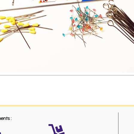
ents :