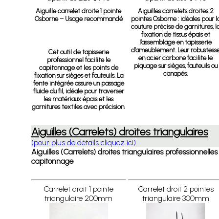
Aiguille carrelet droite 1 pointe
Aiguilles carrelets droites 2
Osborne – Usage recommandé
pointes Osborne
: idéales pour l
couture précise de garnitures, l
fixation de tissus épais et
l’assemblage en tapisserie
d’ameublement. Leur robustess
Cet outil de tapisserie
en acier carbone facilite le
professionnel facilite le
piquage sur sièges, fauteuils ou
capitonnage et les points de
canapés.
fixation sur sièges et fauteuils. La
fente intégrée assure un passage
fluide du fil, idéale pour traverser
les matériaux épais et les
garnitures textiles avec précision.
Aiguilles (Carrelets) droites triangulaires
(pour plus de détails cliquez ici)
Aiguilles (Carrelets) droites triangulaires professionnelles
capitonnage
Carrelet droit 1 pointe
Carrelet droit 2 pointes
triangulaire 200mm
triangulaire 300mm