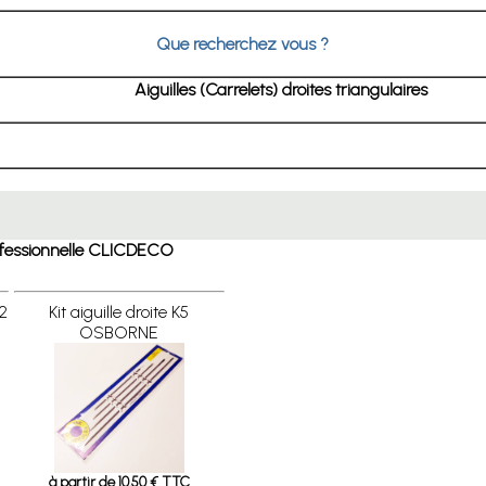
Que recherchez vous ?
Aiguilles (Carrelets) droites triangulaires
Professionnelle CLICDECO
 2
Kit aiguille droite K5
OSBORNE
à partir de 10.50 € TTC