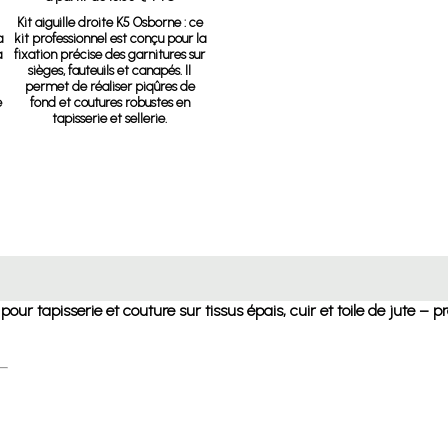
Kit aiguille droite K5 Osborne
: ce
a
kit professionnel est conçu pour la
a
fixation précise des garnitures sur
sièges, fauteuils et canapés. Il
permet de réaliser piqûres de
e
fond et coutures robustes en
tapisserie et sellerie.
 pour tapisserie et couture sur tissus épais, cuir et toile de jute – 