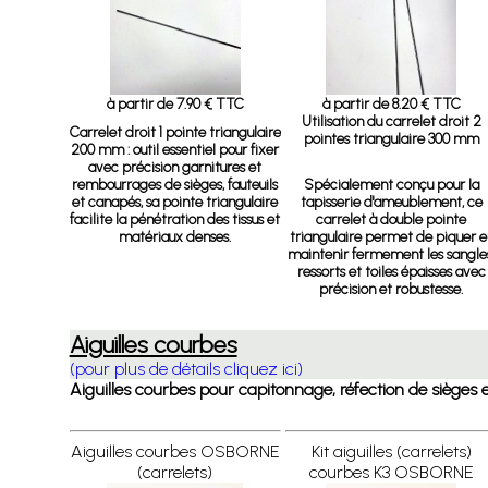
à partir de 7.90 € TTC
à partir de 8.20 € TTC
Utilisation du carrelet droit 2
Carrelet droit 1 pointe triangulaire
pointes triangulaire 300 mm
200 mm
: outil essentiel pour fixer
avec précision garnitures et
rembourrages de sièges, fauteuils
Spécialement conçu pour la
et canapés, sa pointe triangulaire
tapisserie d'ameublement, ce
facilite la pénétration des tissus et
carrelet à double pointe
matériaux denses.
triangulaire permet de piquer e
maintenir fermement les sangle
ressorts et toiles épaisses avec
précision et robustesse.
Aiguilles courbes
(pour plus de détails cliquez ici)
Aiguilles courbes pour capitonnage, réfection de sièges 
Aiguilles courbes OSBORNE
Kit aiguilles (carrelets)
(carrelets)
courbes K3 OSBORNE