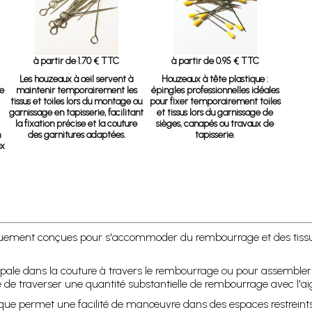
à partir de 1.70 € TTC
à partir de 0.95 € TTC
Les houzeaux à œil servent à
Houzeaux à tête plastique
:
ée
maintenir temporairement les
épingles professionnelles idéales
tissus et toiles lors du montage ou
pour fixer temporairement toiles
garnissage en tapisserie, facilitant
et tissus lors du garnissage de
la fixation précise et la couture
sièges, canapés ou travaux de
n
des garnitures adaptées.
tapisserie.
ux
cifiquement conçues pour s'accommoder du rembourrage et des tissus
ncipale dans la couture à travers le rembourrage ou pour assembler 
de traverser une quantité substantielle de rembourrage avec l'aigu
ique permet une facilité de manœuvre dans des espaces restreints e