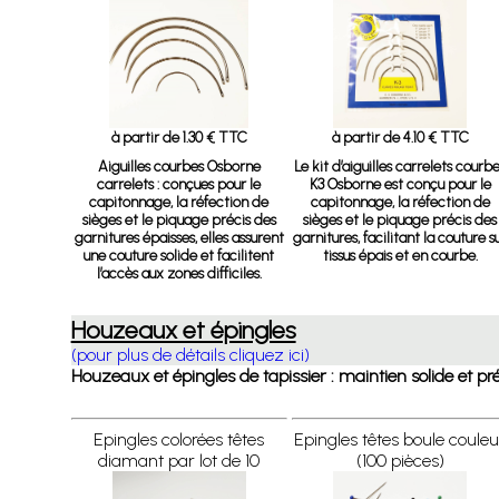
à partir de 1.30 € TTC
à partir de 4.10 € TTC
Aiguilles courbes Osborne
Le kit d’aiguilles carrelets courb
carrelets :
conçues pour le
K3 Osborne est conçu pour le
capitonnage, la réfection de
capitonnage, la réfection de
sièges et le piquage précis des
sièges et le piquage précis des
garnitures épaisses, elles assurent
garnitures, facilitant la couture s
une couture solide et facilitent
tissus épais et en courbe.
l’accès aux zones difficiles.
Houzeaux et épingles
(pour plus de détails cliquez ici)
Houzeaux et épingles de tapissier : maintien solide et pr
Epingles colorées têtes
Epingles têtes boule couleu
diamant par lot de 10
(100 pièces)