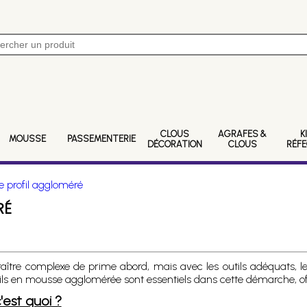
CLOUS
AGRAFES &
K
MOUSSE
PASSEMENTERIE
DÉCORATION
CLOUS
RÉF
de profil aggloméré
RÉ
aître complexe de prime abord, mais avec les outils adéquats, l
ofils en mousse agglomérée sont essentiels dans cette démarche, off
'est quoi ?