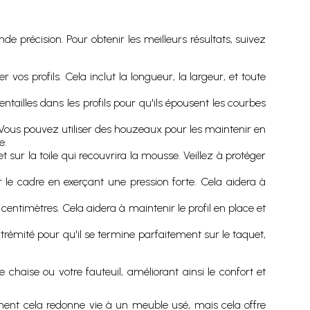
e précision. Pour obtenir les meilleurs résultats, suivez
os profils. Cela inclut la longueur, la largeur, et toute
ntailles dans les profils pour qu'ils épousent les courbes
re. Vous pouvez utiliser des houzeaux pour les maintenir en
e.
et sur la toile qui recouvrira la mousse. Veillez à protéger
le cadre en exerçant une pression forte. Cela aidera à
5 centimètres. Cela aidera à maintenir le profil en place et
xtrémité pour qu'il se termine parfaitement sur le taquet,
haise ou votre fauteuil, améliorant ainsi le confort et
ment cela redonne vie à un meuble usé, mais cela offre