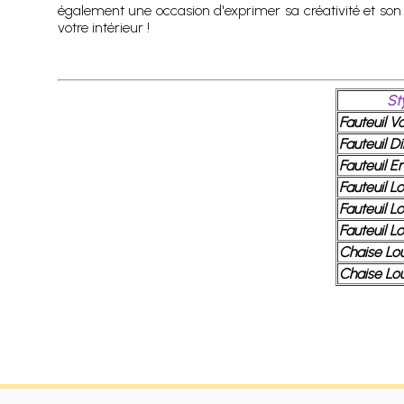
également une occasion d'exprimer sa créativité et son s
votre intérieur !
St
Fauteuil Vo
Fauteuil Di
Fauteuil E
Fauteuil Lou
Fauteuil L
Fauteuil Lo
Chaise Lo
Chaise Lou