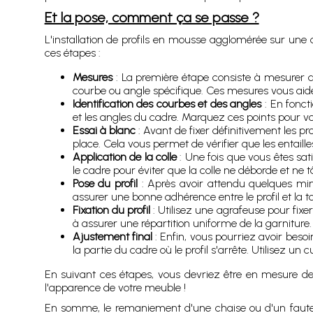
Et la pose, comment ça se passe ?
L'installation de profils en mousse agglomérée sur une c
ces étapes :
Mesures
: La première étape consiste à mesurer ave
courbe ou angle spécifique. Ces mesures vous aider
Identification des courbes et des angles
: En foncti
et les angles du cadre. Marquez ces points pour vo
Essai à blanc
: Avant de fixer définitivement les pr
place. Cela vous permet de vérifier que les entaill
Application de la colle
: Une fois que vous êtes satis
le cadre pour éviter que la colle ne déborde et ne t
Pose du profil
: Après avoir attendu quelques minu
assurer une bonne adhérence entre le profil et la toi
Fixation du profil
: Utilisez une agrafeuse pour fixer 
à assurer une répartition uniforme de la garniture.
Ajustement final
: Enfin, vous pourriez avoir beso
la partie du cadre où le profil s'arrête. Utilisez un
En suivant ces étapes, vous devriez être en mesure de 
l'apparence de votre meuble !
En somme, le remaniement d'une chaise ou d'un fauteui