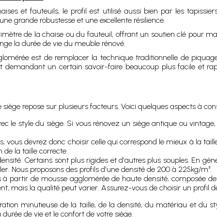
ses et fauteuils, le profil est utilisé aussi bien par les tapissi
ne grande robustesse et une excellente résilience.
rimètre de la chaise ou du fauteuil, offrant un soutien clé pour m
olonge la durée de vie du meuble rénové.
glomérée est de remplacer la technique traditionnelle de piquage 
t demandant un certain savoir-faire beaucoup plus facile et rapid
e siège repose sur plusieurs facteurs. Voici quelques aspects à cons
vec le style du siège. Si vous rénovez un siège antique ou vintage, i
les, vous devrez donc choisir celle qui correspond le mieux à la tai
de la taille correcte.
nsité. Certains sont plus rigides et d'autres plus souples. En géné
uler. Nous proposons des profils d'une densité de 200 à 225kg/m³.
ués à partir de mousse agglomérée de haute densité, composée d
 mais la qualité peut varier. Assurez-vous de choisir un profil de 
ération minutieuse de la taille, de la densité, du matériau et du s
 durée de vie et le confort de votre siège.