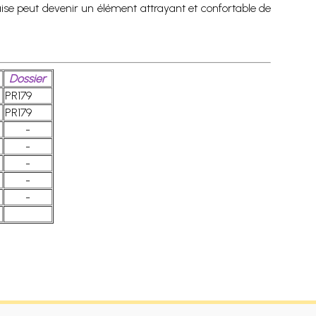
haise peut devenir un élément attrayant et confortable de
Dossier
PR179
PR179
-
-
-
-
-