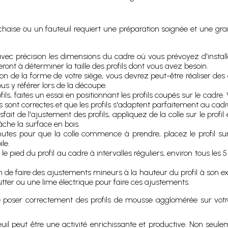
haise ou un fauteuil requiert une préparation soignée et une grand
c précision les dimensions du cadre où vous prévoyez d'installer v
ont à déterminer la taille des profils dont vous avez besoin.
on de la forme de votre siège, vous devrez peut-être réaliser des e
us y référer lors de la découpe.
ofils, faites un essai en positionnant les profils coupés sur le cad
es sont correctes et que les profils s'adaptent parfaitement au cadr
fait de l'ajustement des profils, appliquez de la colle sur le profil 
âche la surface en bois.
tes pour que la colle commence à prendre, placez le profil sur 
le.
le pied du profil au cadre à intervalles réguliers, environ tous les 
in de faire des ajustements mineurs à la hauteur du profil à son e
 cutter ou une lime électrique pour faire ces ajustements.
poser correctement des profils de mousse agglomérée sur votre c
l peut être une activité enrichissante et productive. Non seule