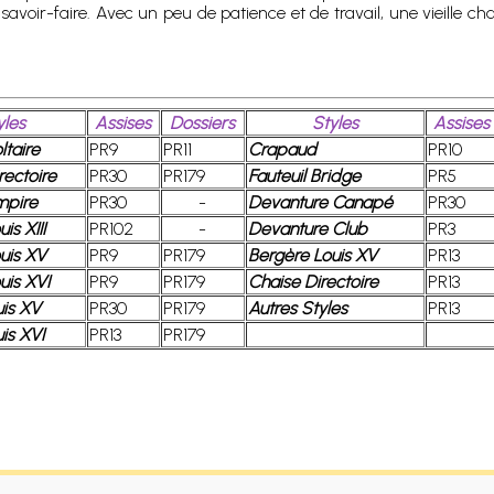
avoir-faire. Avec un peu de patience et de travail, une vieille c
yles
Assises
Dossiers
Styles
Assises
ltaire
PR9
PR11
Crapaud
PR10
rectoire
PR30
PR179
Fauteuil Bridge
PR5
mpire
PR30
-
Devanture Canapé
PR30
is XIII
PR102
-
Devanture Club
PR3
ouis XV
PR9
PR179
Bergère Louis XV
PR13
uis XVI
PR9
PR179
Chaise Directoire
PR13
uis XV
PR30
PR179
Autres Styles
PR13
is XVI
PR13
PR179