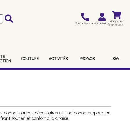
Mon panier
Contactez-nous
Connexion
(Panier vide)
ITS
COUTURE
ACTIVITÉS
PROMOS
SAV
ECTION
es connaissances nécessaires et une bonne préparation,
rant soutien et confort à la chaise.