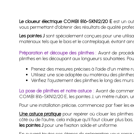
Le cloueur électrique COMBI 816-SKN12/20 E
est un outi
vous permettant d'obtenir des résultats de qualité profes
Les pointes J
sont spécialement conçues pour une utilisati
matériaux tels que le bois et le contreplaqué, évitant 
Préparation et découpe des plinthes :
Avant de procéde
plinthes en les découpant aux longueurs souhaitées. Pour
Prenez des mesures précises à l'aide d'un mètre r
Utilisez une scie adaptée au matériau des plinthes
Vérifiez l'ajustement des plinthes le long des mur
La pose de plinthes et notre astuce :
Avant de commence
COMBI 816-SKN12/20 E, les pointes J, un mètre ruban, un
Pour une installation précise, commencez par fixer les ext
Une astuce pratique
pour repérer où clouer les plinthes
côté ou de l'autre, cela indique qu'il faut clouer plus ba
les pointes J
pour une fixation solide et uniforme.
En suivant toutes ces étapes de préparation vous serez p