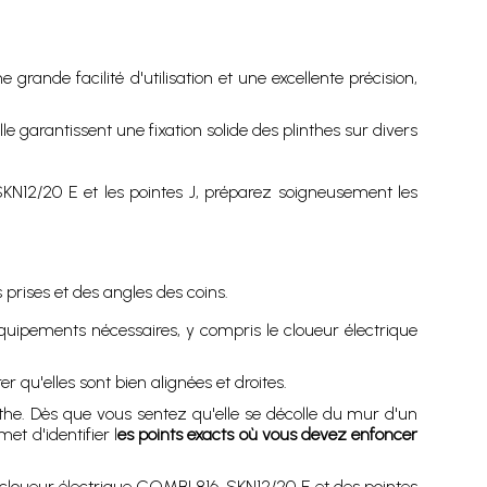
e grande facilité d'utilisation et une excellente précision,
 garantissent une fixation solide des plinthes sur divers
KN12/20 E et les pointes J, préparez soigneusement les
prises et des angles des coins.
uipements nécessaires, y compris le cloueur électrique
r qu'elles sont bien alignées et droites.
inthe. Dès que vous sentez qu'elle se décolle du mur d'un
et d'identifier l
es points exacts où vous devez enfoncer
du cloueur électrique COMBI 816-SKN12/20 E et des pointes