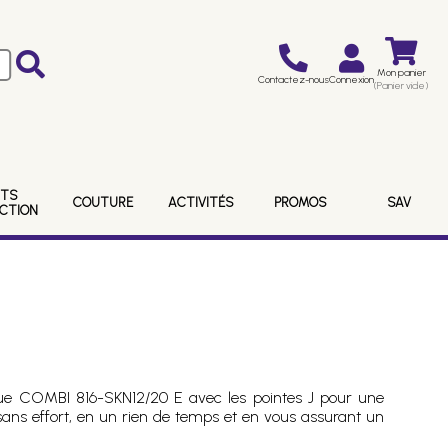
Mon panier
Contactez-nous
Connexion
(Panier vide)
ITS
COUTURE
ACTIVITÉS
PROMOS
SAV
ECTION
que COMBI 816-SKN12/20 E avec les pointes J pour une
t sans effort, en un rien de temps et en vous assurant un