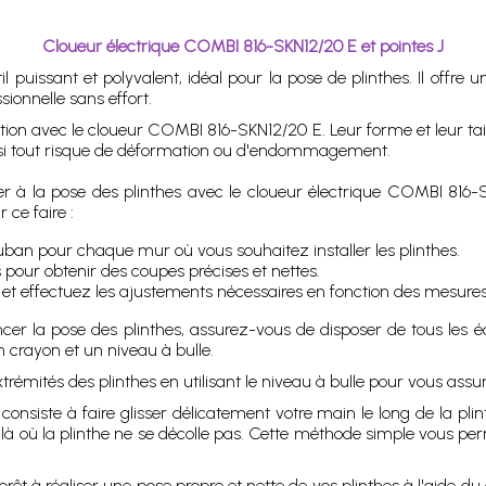
Cloueur électrique COMBI 816-SKN12/20 E et pointes J
l puissant et polyvalent, idéal pour la pose de plinthes. Il offre un
sionnelle sans effort.
on avec le cloueur COMBI 816-SKN12/20 E. Leur forme et leur taille
ainsi tout risque de déformation ou d'endommagement.
r à la pose des plinthes avec le cloueur électrique COMBI 816-S
 ce faire :
uban pour chaque mur où vous souhaitez installer les plinthes.
 pour obtenir des coupes précises et nettes.
s et effectuez les ajustements nécessaires en fonction des mesures 
r la pose des plinthes, assurez-vous de disposer de tous les éq
 crayon et un niveau à bulle.
rémités des plinthes en utilisant le niveau à bulle pour vous assure
 consiste à faire glisser délicatement votre main le long de la pl
s, là où la plinthe ne se décolle pas. Cette méthode simple vous perm
rêt à réaliser une pose propre et nette de vos plinthes à l'aide 