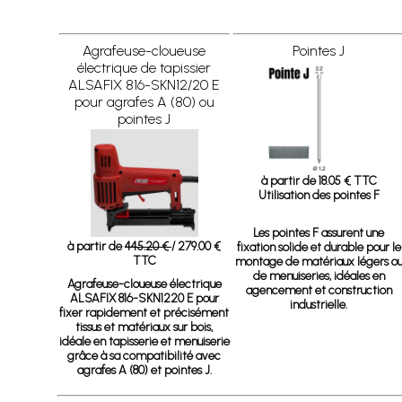
Agrafeuse-cloueuse
Pointes J
électrique de tapissier
ALSAFIX 816-SKN12/20 E
pour agrafes A (80) ou
pointes J
à partir de 18.05 € TTC
Utilisation des pointes F
Les pointes F assurent une
à partir de
445.20 €
/ 279.00 €
fixation solide et durable pour le
TTC
montage de matériaux légers o
de menuiseries, idéales en
Agrafeuse-cloueuse électrique
agencement et construction
ALSAFIX 816-SKN1220 E
pour
industrielle.
fixer rapidement et précisément
tissus et matériaux sur bois,
idéale en tapisserie et menuiserie
grâce à sa compatibilité avec
agrafes A (80) et pointes J.