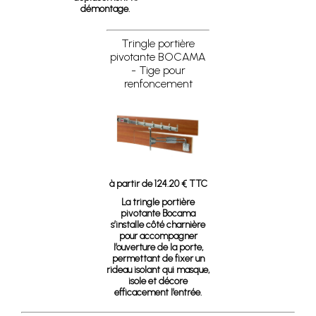
démontage.
Tringle portière
pivotante BOCAMA
- Tige pour
renfoncement
à partir de 124.20 € TTC
La tringle portière
pivotante Bocama
s’installe côté charnière
pour accompagner
l’ouverture de la porte,
permettant de fixer un
rideau isolant qui masque,
isole et décore
efficacement l’entrée.