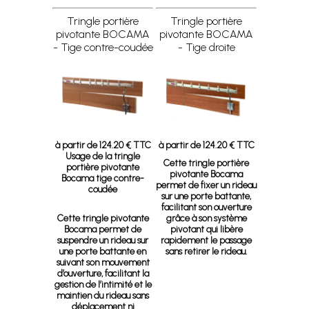
Tringle portière
Tringle portière
pivotante BOCAMA
pivotante BOCAMA
- Tige contre-coudée
- Tige droite
à partir de 124.20 € TTC
à partir de 124.20 € TTC
Usage de la tringle
Cette tringle portière
portière pivotante
pivotante Bocama
Bocama tige contre-
permet de fixer un rideau
coudée
sur une porte battante,
facilitant son ouverture
Cette tringle pivotante
grâce à son système
Bocama permet de
pivotant qui libère
suspendre un rideau sur
rapidement le passage
une porte battante en
sans retirer le rideau.
suivant son mouvement
d’ouverture, facilitant la
gestion de l’intimité et le
maintien du rideau sans
déplacement ni