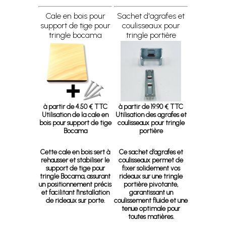
Cale en bois pour
Sachet d'agrafes et
support de tige pour
coulisseaux pour
tringle bocama
tringle portière
à partir de 4.50 € TTC
à partir de 19.90 € TTC
Utilisation de la cale en
Utilisation des agrafes et
bois pour support de tige
coulisseaux pour tringle
Bocama
portière
Cette cale en bois sert à
Ce sachet d’agrafes et
rehausser et stabiliser le
coulisseaux permet de
support de tige pour
fixer solidement vos
tringle Bocama, assurant
rideaux sur une tringle
un positionnement précis
portière pivotante,
et facilitant l'installation
garantissant un
de rideaux sur porte.
coulissement fluide et une
tenue optimale pour
toutes matières.