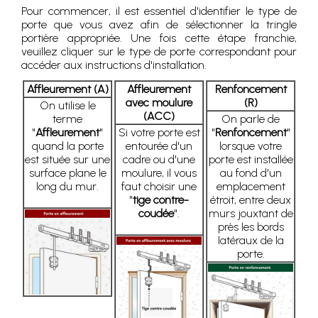
Pour commencer, il est essentiel d'identifier le type de
porte que vous avez afin de sélectionner la tringle
portière appropriée. Une fois cette étape franchie,
veuillez cliquer sur le type de porte correspondant pour
accéder aux instructions d'installation.
Affleurement (A)
Affleurement
Renfoncement
avec moulure
(R)
On utilise le
(ACC)
terme
On parle de
"
Affleurement
"
Si votre porte est
"
Renfoncement
"
quand la porte
entourée d'un
lorsque votre
est située sur une
cadre ou d'une
porte est installée
surface plane le
moulure, il vous
au fond d'un
long du mur.
faut choisir une
emplacement
"
tige contre-
étroit, entre deux
coudée
".
murs jouxtant de
près les bords
latéraux de la
porte.