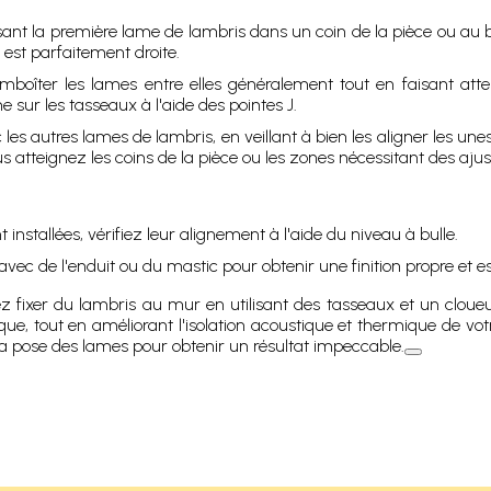
posant la première lame de lambris dans un coin de la pièce ou au
 est parfaitement droite.
emboîter les lames entre elles généralement tout en faisant atte
 sur les tasseaux à l'aide des pointes J.
les autres lames de lambris, en veillant à bien les aligner les une
us atteignez les coins de la pièce ou les zones nécessitant des aju
 installées, vérifiez leur alignement à l'aide du niveau à bulle.
avec de l'enduit ou du mastic pour obtenir une finition propre et e
z fixer du lambris au mur en utilisant des tasseaux et un cloue
ique, tout en améliorant l'isolation acoustique et thermique de vot
la pose des lames pour obtenir un résultat impeccable.