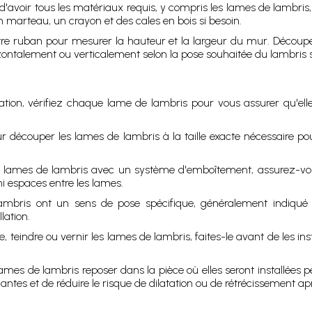
'avoir tous les matériaux requis, y compris les lames de lambris
un marteau, un crayon et des cales en bois si besoin.
tre ruban pour mesurer la hauteur et la largeur du mur. Découpez
ontalement ou verticalement selon la pose souhaitée du lambris su
tion, vérifiez chaque lame de lambris pour vous assurer qu'elle
our découper les lames de lambris à la taille exacte nécessaire
 lames de lambris avec un système d'emboîtement, assurez-vou
ni espaces entre les lames.
mbris ont un sens de pose spécifique, généralement indiqué 
lation.
 teindre ou vernir les lames de lambris, faites-le avant de les insta
s lames de lambris reposer dans la pièce où elles seront installées 
tes et de réduire le risque de dilatation ou de rétrécissement après