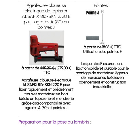
Agrafeuse-cloueuse
Pointes J
électrique de tapissier
ALSAFIX 816-SKN12/20 E
pour agrafes A (80) ou
pointes J
à partir de 18.05 € TTC
Utilisation des pointes F
Les pointes F assurent une
à partir de
445.20 €
/ 279.00 €
fixation solide et durable pour le
TTC
montage de matériaux légers o
de menuiseries, idéales en
Agrafeuse-cloueuse électrique
agencement et construction
ALSAFIX 816-SKN1220 E
pour
industrielle.
fixer rapidement et précisément
tissus et matériaux sur bois,
idéale en tapisserie et menuiserie
grâce à sa compatibilité avec
agrafes A (80) et pointes J.
Préparation pour la pose du lambris
: