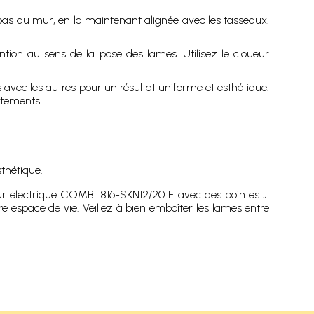
 bas du mur, en la maintenant alignée avec les tasseaux.
ntion au sens de la pose des lames. Utilisez le cloueur
s avec les autres pour un résultat uniforme et esthétique.
stements.
sthétique.
ur électrique COMBI 816-SKN12/20 E avec des pointes J.
re espace de vie. Veillez à bien emboîter les lames entre