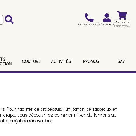
Mon panier
Contactez-nous
Connexion
(Panier vide)
ITS
COUTURE
ACTIVITÉS
PROMOS
SAV
ECTION
. Pour faciliter ce processus, l'utilisation de tasseaux et
par étape, vous découvrirez comment fixer du lambris au
otre projet de rénovation
: