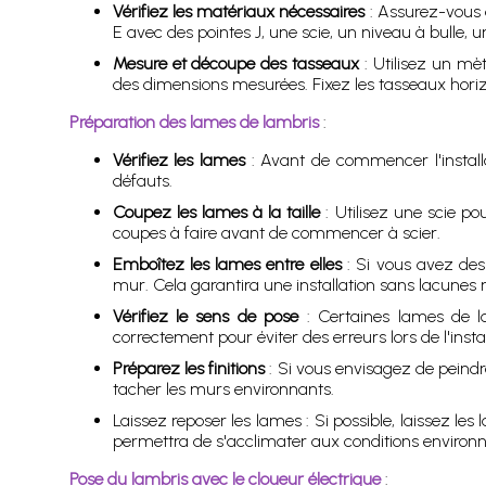
Vérifiez les matériaux nécessaires
: Assurez-vous d
E avec des pointes J, une scie, un niveau à bulle, 
Mesure et découpe des tasseaux
: Utilisez un mè
des dimensions mesurées. Fixez les tasseaux horiz
Préparation des lames de lambris
:
Vérifiez les lames
: Avant de commencer l'installa
défauts.
Coupez les lames à la taille
: Utilisez une scie p
coupes à faire avant de commencer à scier.
Emboîtez les lames entre elles
: Si vous avez des
mur. Cela garantira une installation sans lacunes 
Vérifiez le sens de pose
: Certaines lames de la
correctement pour éviter des erreurs lors de l'instal
Préparez les finitions
: Si vous envisagez de peindre,
tacher les murs environnants.
Laissez reposer les lames : Si possible, laissez le
permettra de s'acclimater aux conditions environnan
Pose du lambris avec le cloueur électrique
: