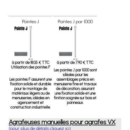
Pointes J
Pointes J par 1000
à partir de 18.05 € TTC
à partir de 7.90 € TTC
Utilisation des pointes F
Les pointes J par 1000 sont
idéales pour les
Les pointes F assurent une
assemblages précis en
fixation solide et durable
menuiserie fine et travaux
pour le montage de
de décoration, assurant
matériaux légers ou de
une fixation solide et une
menuiseries, idéales en
finition soignée sur bois et
agencement et
panneaux.
construction industrielle.
Agrafeuses manuelles pour agrafes VX
(pour plus de détails cliquez ici)