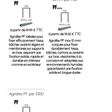
à partir de 14.44 € TTC
à partir de 14.60 € TTC
Agrafes PF
idéales pour
fixer efficacement tissus,
Agrafes PF inox 10 mm
bâches, isolants légers et
conçues pour fixer
membranes sur supports
durablement tissus,
en bois, assurant une
bâches, cartons ou isolants
fixation solide, rapide et
sur bois, résistantes à la
durable en intérieur
corrosion et adaptées aux
comme en extérieur.
environnements humides,
garantissant une fixation
solide et longue durée.
Agrafes PF par 1000