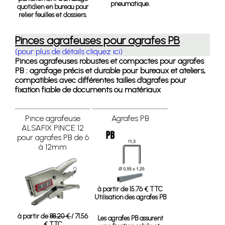
pneumatique.
quotidien en bureau pour
relier feuilles et dossiers.
Pinces agrafeuses pour agrafes PB
(pour plus de détails cliquez ici)
Pinces agrafeuses robustes et compactes pour agrafes
PB : agrafage précis et durable pour bureaux et ateliers,
compatibles avec différentes tailles d’agrafes pour
fixation fiable de documents ou matériaux
Pince agrafeuse
Agrafes PB
ALSAFIX PINCE 12
pour agrafes PB de 6
à 12mm
à partir de 15.76 € TTC
Utilisation des agrafes PB
à partir de
88.20 €
/ 71.56
Les agrafes PB assurent
€ TTC