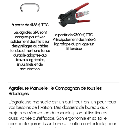
à partir de 41.68 € TTC
Les agrafes SR8 sont
à partir de 93.00 € TTC
conçues pour fixer
Principalement destinée à
solidement des filets sur
l'agrafage du grillage sur
des grillages ou câbles
fil tendeur
tendus, offrant une tenue
durable adaptée aux
travaux agricoles,
industriels et de
sécurisation.
Agrafeuse Manuelle : le Compagnon de tous les
Bricolages
L'agrafeuse manuelle est un outil tout-en-un pour tous
vos besoins de fixation. Des dossiers de bureau aux
projets de rénovation de meubles, son utilisation est
aussi variée qu'efficace. Son ergonomie et sa taille
compacte garantissent une utilisation confortable, pour