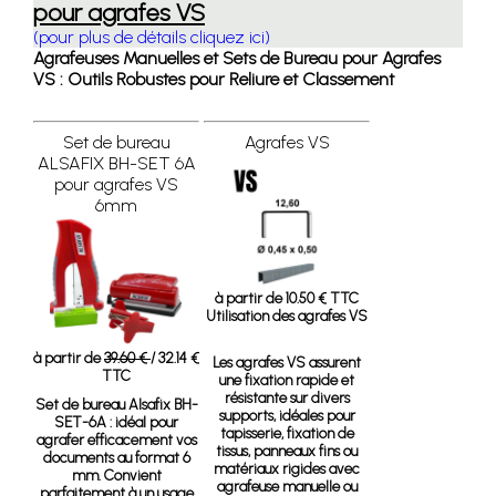
pour agrafes VS
(pour plus de détails cliquez ici)
Agrafeuses Manuelles et Sets de Bureau pour Agrafes
VS : Outils Robustes pour Reliure et Classement
Set de bureau
Agrafes VS
ALSAFIX BH-SET 6A
pour agrafes VS
6mm
à partir de 10.50 € TTC
Utilisation des agrafes VS
à partir de
39.60 €
/ 32.14 €
Les agrafes VS assurent
TTC
une fixation rapide et
résistante sur divers
Set de bureau Alsafix BH-
supports, idéales pour
SET-6A
: idéal pour
tapisserie, fixation de
agrafer efficacement vos
tissus, panneaux fins ou
documents au format 6
matériaux rigides avec
mm. Convient
agrafeuse manuelle ou
parfaitement à un usage