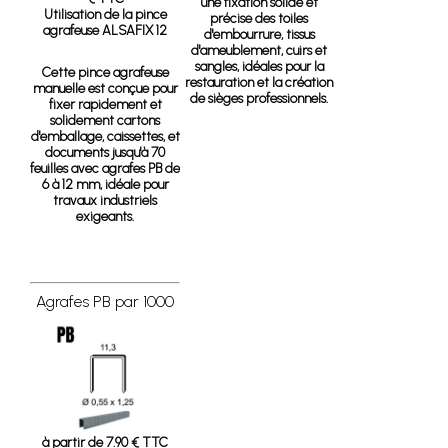
une fixation solide et
Utilisation de la pince
précise des toiles
agrafeuse ALSAFIX 12
d'embourrure, tissus
d'ameublement, cuirs et
sangles, idéales pour la
Cette pince agrafeuse
restauration et la création
manuelle est conçue pour
de sièges professionnels.
fixer rapidement et
solidement cartons
d'emballage, caissettes, et
documents jusqu'à 70
feuilles avec agrafes PB de
6 à 12 mm, idéale pour
travaux industriels
exigeants.
Agrafes PB par 1000
à partir de 7.90 € TTC