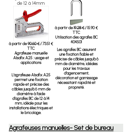
de 12 à 14mm
à partir de
19.28 €
/ 15.90 €
TTC
Utilisation des agrafes BC
404501
à partir de
90.60 €
/ 73.51 €
TTC
Les agrafes BC assurent
Agrafeuse manuelle
une fixation fiable et
Alsafix A25 : usage et
précise de câbles jusqu’à 6
applications
mm de diamètre, idéales
pour les travaux
d’agencement,
L’agrafeuse Alsafix A25
décoration et garnissage
permet une fixation
nécessitant rapidité et
rapide et précise des
propreté.
câbles jusqu’à 6 mm de
diamètre à l’aide
d’agrafes BC de 12 à 14
mm, idéale pour les
installations électriques et
le bricolage.
Agrafeuses manuelles- Set de bureau