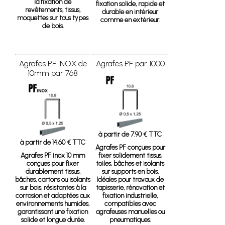
la fixation de
fixation solide, rapide et
revêtements, tissus,
durable en intérieur
moquettes sur tous types
comme en extérieur.
de bois.
Agrafes PF INOX de
Agrafes PF par 1000
10mm par 768
à partir de 7.90 € TTC
à partir de 14.60 € TTC
Agrafes PF
conçues pour
Agrafes PF inox 10 mm
fixer solidement tissus,
conçues pour fixer
toiles, bâches et isolants
durablement tissus,
sur supports en bois.
bâches, cartons ou isolants
Idéales pour travaux de
sur bois, résistantes à la
tapisserie, rénovation et
corrosion et adaptées aux
fixation industrielle,
environnements humides,
compatibles avec
garantissant une fixation
agrafeuses manuelles ou
solide et longue durée.
pneumatiques.