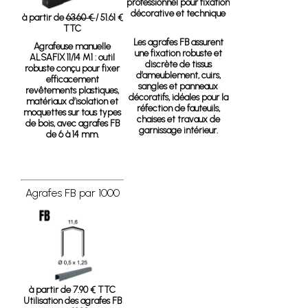
professionnel pour fixation
décorative et technique
à partir de
63.60 €
/ 51.61 €
TTC
Les agrafes FB assurent
Agrafeuse manuelle
une fixation robuste et
ALSAFIX 11/14 M1
: outil
discrète de tissus
robuste conçu pour fixer
d’ameublement, cuirs,
efficacement
sangles et panneaux
revêtements plastiques,
décoratifs, idéales pour la
matériaux d’isolation et
réfection de fauteuils,
moquettes sur tous types
chaises et travaux de
de bois, avec agrafes FB
garnissage intérieur.
de 6 à 14 mm.
Agrafes FB par 1000
à partir de 7.90 € TTC
Utilisation des agrafes FB