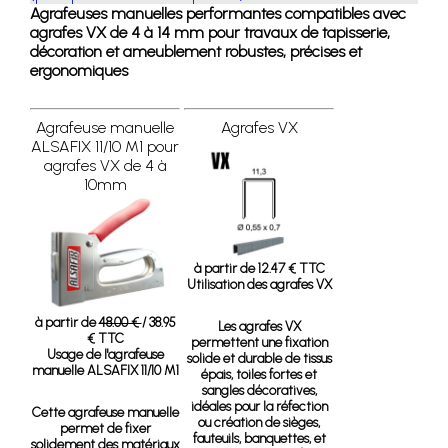
Agrafeuses manuelles performantes compatibles avec
agrafes VX de 4 à 14 mm pour travaux de tapisserie,
décoration et ameublement robustes, précises et
ergonomiques
Agrafeuse manuelle
Agrafes VX
ALSAFIX 11/10 M1 pour
agrafes VX de 4 à
10mm
à partir de 12.47 € TTC
Utilisation des agrafes VX
à partir de
48.00 €
/ 38.95
Les agrafes VX
€ TTC
permettent une fixation
Usage de l'agrafeuse
solide et durable de tissus
manuelle ALSAFIX 11/10 M1
épais, toiles fortes et
sangles décoratives,
idéales pour la réfection
Cette agrafeuse manuelle
ou création de sièges,
permet de fixer
fauteuils, banquettes, et
solidement des matériaux