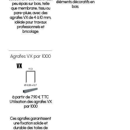
éléments décoratifs en
peu épais sur bois, telle
bois.
que membrane, tissu ou
pare-pluie, avec des
agrafes VX de 4 à 10 mm,
idéale pour travaux
professionnels et
bricolage.
Agrafes VX par 1000
à partir de 7.90 € TTC
Utilisation des agrafes VX
par 1000
Ces agrafes garantissent
une fixation solide et
durable des toiles de