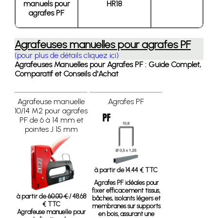
manuels pour
HR18
agrafes PF
Agrafeuses manuelles pour agrafes PF
(pour plus de détails cliquez ici)
Agrafeuses Manuelles pour Agrafes PF : Guide Complet,
Comparatif et Conseils d'Achat
Agrafeuse manuelle
Agrafes PF
10/14 M2 pour agrafes
PF de 6 à 14 mm et
pointes J 15 mm
à partir de 14.44 € TTC
Agrafes PF
idéales pour
fixer efficacement tissus,
à partir de
60.00 €
/ 48.68
bâches, isolants légers et
€ TTC
membranes sur supports
Agrafeuse manuelle pour
en bois, assurant une