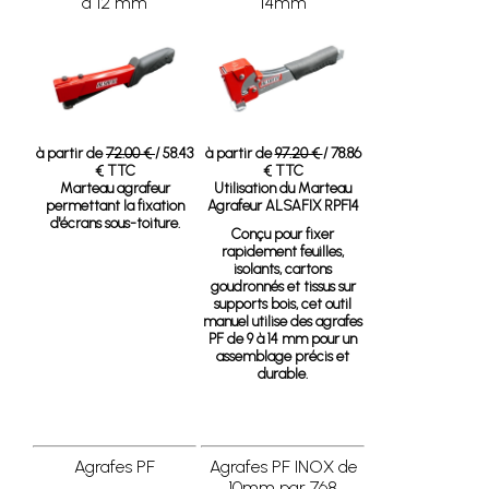
à 12 mm
14mm
à partir de
72.00 €
/ 58.43
à partir de
97.20 €
/ 78.86
€ TTC
€ TTC
Marteau agrafeur
Utilisation du Marteau
permettant la fixation
Agrafeur ALSAFIX RPF14
d'écrans sous-toiture.
Conçu pour fixer
rapidement feuilles,
isolants, cartons
goudronnés et tissus sur
supports bois, cet outil
manuel utilise des agrafes
PF de 9 à 14 mm pour un
assemblage précis et
durable.
Agrafes PF
Agrafes PF INOX de
10mm par 768