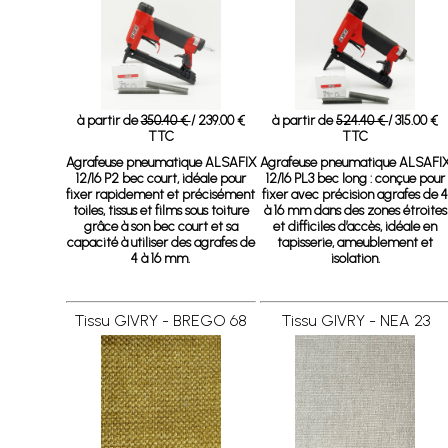
à partir de
350.40 €
/ 239.00 €
à partir de
524.40 €
/ 315.00 €
TTC
TTC
Agrafeuse pneumatique ALSAFIX
Agrafeuse pneumatique ALSAFI
12/16 P2 bec court
, idéale pour
12/16 PL3 bec long :
conçue pour
fixer rapidement et précisément
fixer avec précision agrafes de 
toiles, tissus et films sous toiture
à 16 mm dans des zones étroites
grâce à son bec court et sa
et difficiles d’accès, idéale en
capacité à utiliser des agrafes de
tapisserie, ameublement et
4 à 16 mm.
isolation.
Tissu GIVRY - BREGO 68
Tissu GIVRY - NEA 23