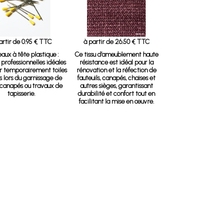
artir de 0.95 € TTC
à partir de 26.50 € TTC
aux à tête plastique
:
Ce tissu d’ameublement haute
 professionnelles idéales
résistance est idéal pour la
er temporairement toiles
rénovation et la réfection de
us lors du garnissage de
fauteuils, canapés, chaises et
 canapés ou travaux de
autres sièges, garantissant
tapisserie.
durabilité et confort tout en
facilitant la mise en œuvre.