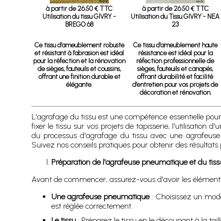
à partir de 26.50 € TTC
à partir de 26.50 € TTC
Utilisation du tissu GIVRY -
Utilisation du Tissu GIVRY - NEA
BREGO 68
23
Ce tissu d’ameublement robuste
Ce tissu d’ameublement haute
et résistant à l’abrasion est idéal
résistance est idéal pour la
pour la réfection et la rénovation
réfection professionnelle de
de sièges, fauteuils et coussins,
sièges, fauteuils et canapés,
offrant une finition durable et
offrant durabilité et facilité
élégante.
d’entretien pour vos projets de
décoration et rénovation.
L'agrafage du tissu est une compétence essentielle pour
fixer le tissu sur vos projets de tapisserie, l'utilisati
du processus d'agrafage du tissu avec une agrafeuse p
Suivez nos conseils pratiques pour obtenir des résultats p
Préparation de l'agrafeuse pneumatique et du tiss
Avant de commencer, assurez-vous d'avoir les éléments
Une agrafeuse pneumatique
: Choisissez un modèl
est réglée correctement.
Le tissu
: Préparez le tissu en le découpant à la tail