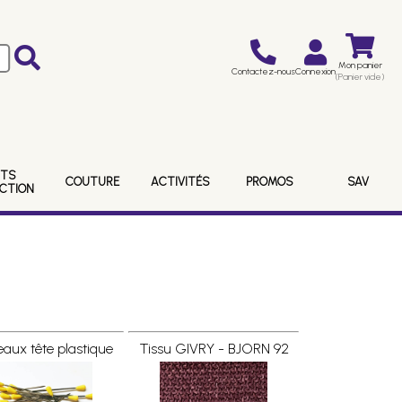
Mon panier
Contactez-nous
Connexion
(Panier vide)
ITS
COUTURE
ACTIVITÉS
PROMOS
SAV
ECTION
aux tête plastique
Tissu GIVRY - BJORN 92