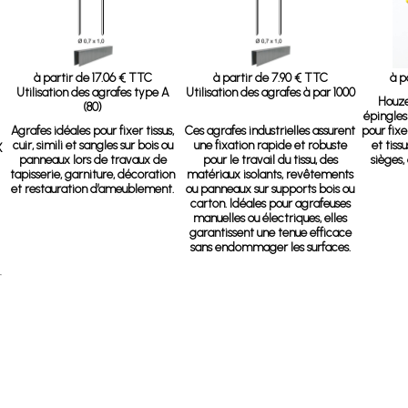
à partir de 17.06 € TTC
à partir de 7.90 € TTC
à p
Utilisation des agrafes type A
Utilisation des agrafes à par 1000
Houze
(80)
épingles
Agrafes idéales pour fixer tissus,
Ces agrafes industrielles assurent
pour fix
cuir, simili et sangles sur bois ou
une fixation rapide et robuste
et tiss
X
panneaux lors de travaux de
pour le travail du tissu, des
sièges,
tapisserie, garniture, décoration
matériaux isolants, revêtements
4
et restauration d’ameublement.
ou panneaux sur supports bois ou
carton. Idéales pour agrafeuses
manuelles ou électriques, elles
garantissent une tenue efficace
sans endommager les surfaces.