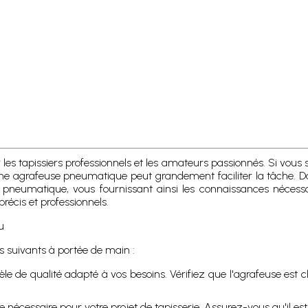
 les tapissiers professionnels et les amateurs passionnés. Si vous
on d'une agrafeuse pneumatique peut grandement faciliter la tâche. 
neumatique, vous fournissant ainsi les connaissances nécessair
récis et professionnels.
u
 suivants à portée de main :
e de qualité adapté à vos besoins. Vérifiez que l'agrafeuse est c
le nécessaire pour votre projet de tapisserie. Assurez-vous qu'il est