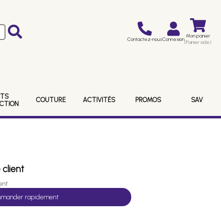
Mon panier
Contactez-nous
Connexion
(Panier vide)
ITS
COUTURE
ACTIVITÉS
PROMOS
SAV
ECTION
 client
nt .
mander rapidement