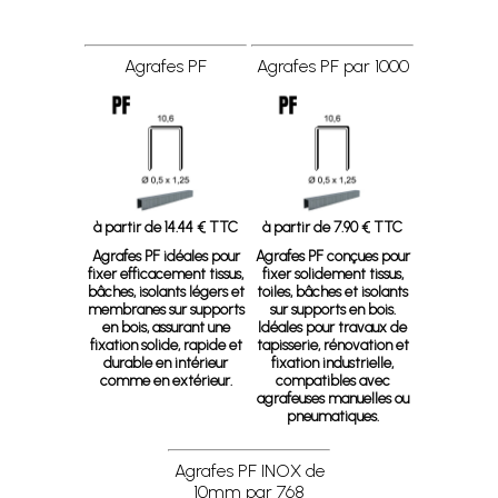
Agrafes PF
Agrafes PF par 1000
à partir de 14.44 € TTC
à partir de 7.90 € TTC
Agrafes PF
idéales pour
Agrafes PF
conçues pour
fixer efficacement tissus,
fixer solidement tissus,
bâches, isolants légers et
toiles, bâches et isolants
membranes sur supports
sur supports en bois.
en bois, assurant une
Idéales pour travaux de
fixation solide, rapide et
tapisserie, rénovation et
durable en intérieur
fixation industrielle,
comme en extérieur.
compatibles avec
agrafeuses manuelles ou
pneumatiques.
Agrafes PF INOX de
10mm par 768