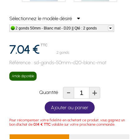
Sélectionnez le modèle désiré
2 gonds 50mm - Blanc mat - D20 || Qté : 2 gonds
7.04 €
TTC
2 gonds
Référence :
sd-gonds-50mm-d20-blanc-mat
Article disponible
-
+
Quantité
Ajouter au panier
Pour récompenser votre fidélité en achetant ce produit, vous gagnez un
bon d'achat de
0.14 € TTC
valable sur votre prochaine commande.