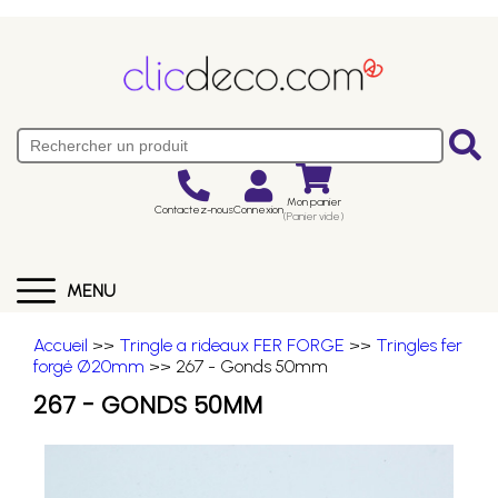
Mon panier
Contactez-nous
Connexion
(Panier vide)
MENU
Accueil
>>
Tringle a rideaux FER FORGE
>>
Tringles fer
forgé Ø20mm
>> 267 - Gonds 50mm
267 - GONDS 50MM