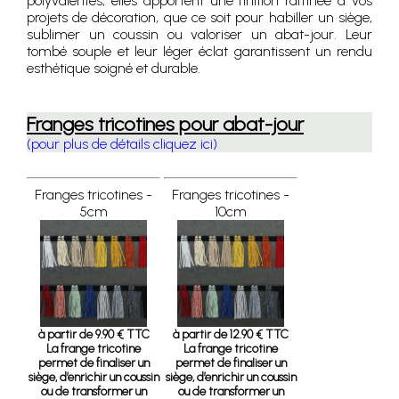
polyvalentes, elles apportent une finition raffinée à vos
projets de décoration, que ce soit pour habiller un siège,
sublimer un coussin ou valoriser un abat-jour. Leur
tombé souple et leur léger éclat garantissent un rendu
esthétique soigné et durable.
Franges tricotines pour abat-jour
(pour plus de détails cliquez ici)
Franges tricotines -
Franges tricotines -
5cm
10cm
à partir de 9.90 € TTC
à partir de 12.90 € TTC
La frange tricotine
La frange tricotine
permet de finaliser un
permet de finaliser un
siège, d’enrichir un coussin
siège, d’enrichir un coussin
ou de transformer un
ou de transformer un