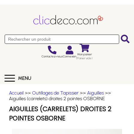
Mon panier
Contactez-nous
Connexion
(Panier vide)
MENU
Accueil
>>
Outillages de Tapissier
>>
Aiguilles
>>
Aiguilles (carrelets) droites 2 pointes OSBORNE
AIGUILLES (CARRELETS) DROITES 2
POINTES OSBORNE