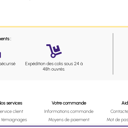
ents :
sécurisé
Expédition des colis sous 24 à
48h ouvrés.
Nos services
Votre commande
Ai
ervice client
Informations commande
Contact
s témoignages
Moyens de paiement
Mot de pas
& Collect (DRIVE)
Suivre vos achats
Je me ré