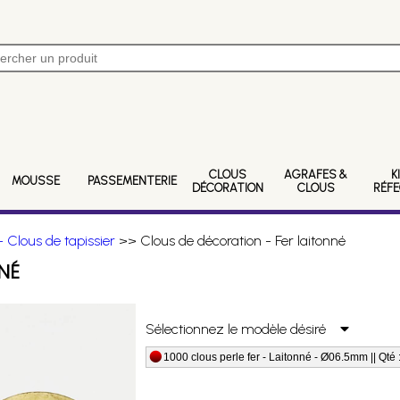
CLOUS
AGRAFES &
K
MOUSSE
PASSEMENTERIE
DÉCORATION
CLOUS
RÉF
 Clous de tapissier
>> Clous de décoration - Fer laitonné
NÉ
Sélectionnez le modèle désiré
1000 clous perle fer - Laitonné - Ø06.5mm || Qté 