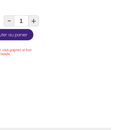
-
+
té
uter au panier
t, vous gagnez un bon
mmande.