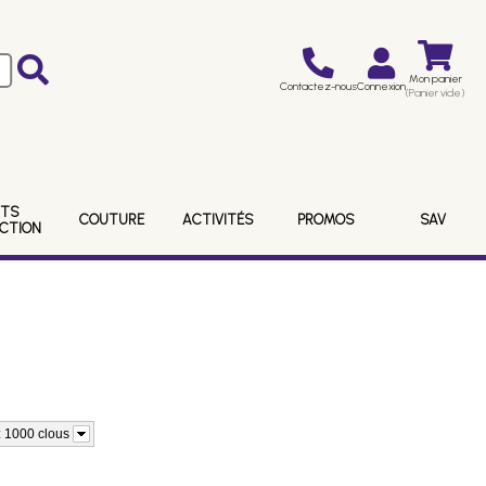
Mon panier
Contactez-nous
Connexion
(Panier vide)
ITS
COUTURE
ACTIVITÉS
PROMOS
SAV
ECTION
: 1000 clous