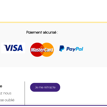
Paiement sécurisé :
de
Je me rétracte
ez nous
se oublié
tracte