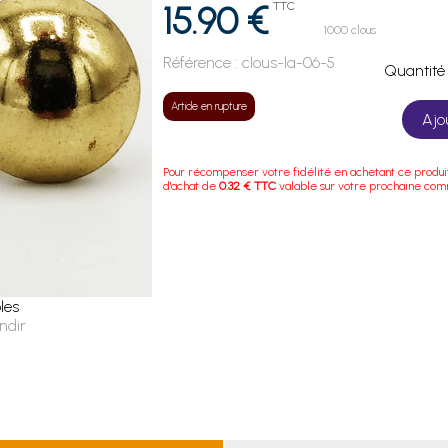
15.90 €
TTC
1000 clous
Référence :
clous-la-06-5
Quanti
Article en rupture
Ajo
Pour récompenser votre fidélité en achetant ce produi
d'achat de
0.32 € TTC
valable sur votre prochaine co
les
ndir