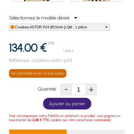
Sélectionnez le modèle désiré
Couteau ASTOR P24 Ø15mm || Qté : 1 pièce
134.00 €
TTC
1 pièce
Référence :
couteau-astor-p24
Sur commande (environ 10 jours ouvrés)
-
+
Quantité
Ajouter au panier
Pour récompenser votre fidélité en achetant ce produit, vous gagnez un
bon d'achat de
2.68 € TTC
valable sur votre prochaine commande.