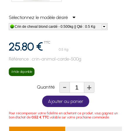
Sélectionnez le modèle désiré
Crin de cheval blond cardé - 0.500kg || Qté : 0.5 Kg
25.80 €
TTC
0.5 Kg
Référence :
crin-animal-carde-500g
Article disponible
-
+
Quantité
Ajouter au panier
Pour récompenser votre fidélité en achetant ce produit, vous gagnez un
bon d'achat de
0.52 € TTC
valable sur votre prochaine commande.