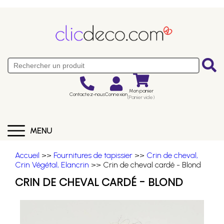
Mon panier
Contactez-nous
Connexion
(Panier vide)
MENU
Accueil
>>
Fournitures de tapissier
>>
Crin de cheval,
Crin Végétal, Elancrin
>> Crin de cheval cardé - Blond
CRIN DE CHEVAL CARDÉ - BLOND