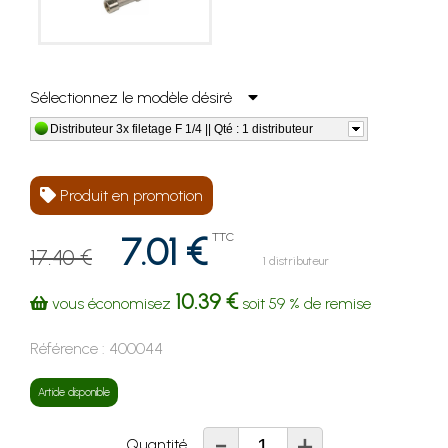
Sélectionnez le modèle désiré
Distributeur 3x filetage F 1/4 || Qté : 1 distributeur
Produit en promotion
7.01 €
TTC
17.40 €
1 distributeur
10.39 €
vous économisez
soit
59 %
de remise
Référence :
400044
Article disponible
-
+
Quantité