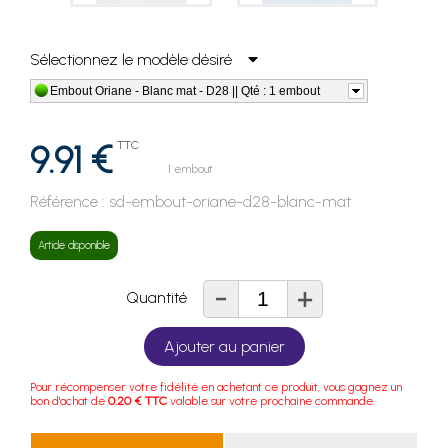
Sélectionnez le modèle désiré
Embout Oriane - Blanc mat - D28 || Qté : 1 embout
9.91 €
TTC
1 embout
Référence :
sd-embout-oriane-d28-blanc-mat
Article disponible
-
+
Quantité
Ajouter au panier
Pour récompenser votre fidélité en achetant ce produit, vous gagnez un
bon d'achat de
0.20 € TTC
valable sur votre prochaine commande.