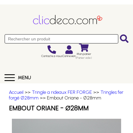
Mon panier
Contactez-nous
Connexion
(Panier vide)
MENU
Accueil
>>
Tringle a rideaux FER FORGE
>>
Tringles fer
forgé Ø28mm
>> Embout Oriane - Ø28mm
EMBOUT ORIANE - Ø28MM