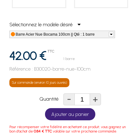
Sélectionnez le modèle désiré
Barre Acier Nue Bocama 100cm || Qté : 1 barre
42.00 €
TTC
1 barre
Référence :
B30020-barre-nue-100cm
Sur commande (environ 10 jours ouvrés)
-
+
Quantité
Ajouter au panier
Pour récompenser votre fidélité en achetant ce produit, vous gagnez un
bon d'achat de
0.84 € TTC
valable sur votre prochaine commande.