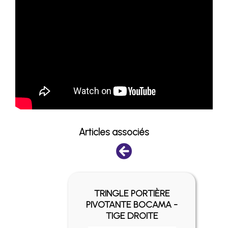
Articles associés
ES ET
TRINGLE PORTIÈRE
POUR
PIVOTANTE BOCAMA -
ÈRE
TIGE DROITE