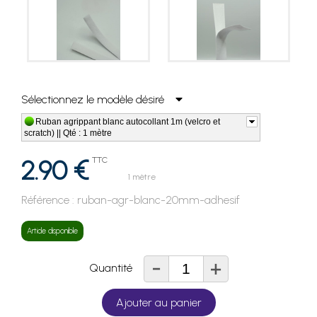
Sélectionnez le modèle désiré
Ruban agrippant blanc autocollant 1m (velcro et
scratch) || Qté : 1 mètre
2.90 €
TTC
1 mètre
Référence :
ruban-agr-blanc-20mm-adhesif
Article disponible
-
+
Quantité
Ajouter au panier