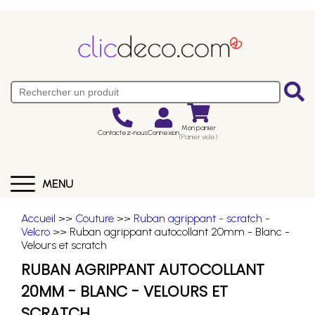
Mon panier
Contactez-nous
Connexion
(Panier vide)
MENU
Accueil
>>
Couture
>>
Ruban agrippant - scratch -
Velcro
>> Ruban agrippant autocollant 20mm - Blanc -
Velours et scratch
RUBAN AGRIPPANT AUTOCOLLANT
20MM - BLANC - VELOURS ET
SCRATCH