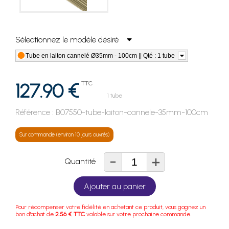
Sélectionnez le modèle désiré
Tube en laiton cannelé Ø35mm - 100cm || Qté : 1 tube
127.90 €
TTC
1 tube
Référence :
B07550-tube-laiton-cannele-35mm-100cm
Sur commande (environ 10 jours ouvrés)
-
+
Quantité
Ajouter au panier
Pour récompenser votre fidélité en achetant ce produit, vous gagnez un
bon d'achat de
2.56 € TTC
valable sur votre prochaine commande.