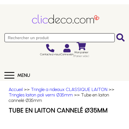
Mon panier
Contactez-nous
Connexion
(Panier vide)
MENU
Accueil
>>
Tringle a rideaux CLASSIQUE LAITON
>>
Tringles laiton poli verni Ø35mm
>> Tube en laiton
cannelé Ø35mm
TUBE EN LAITON CANNELÉ Ø35MM