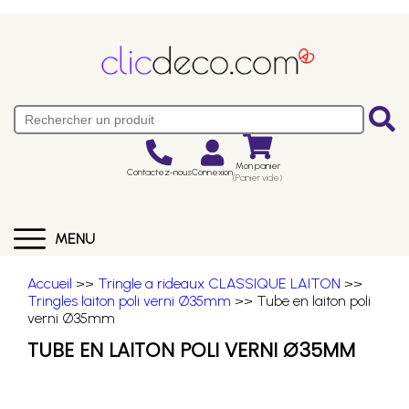
Mon panier
Contactez-nous
Connexion
(Panier vide)
MENU
Accueil
>>
Tringle a rideaux CLASSIQUE LAITON
>>
Tringles laiton poli verni Ø35mm
>> Tube en laiton poli
verni Ø35mm
TUBE EN LAITON POLI VERNI Ø35MM