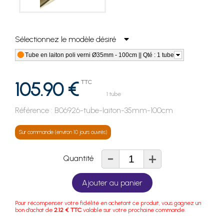
Sélectionnez le modèle désiré
Tube en laiton poli verni Ø35mm - 100cm || Qté : 1 tube
105.90 €
TTC
1 tube
Référence :
B06926-tube-laiton-35mm-100cm
Sur commande (environ 10 jours ouvrés)
-
+
Quantité
Ajouter au panier
Pour récompenser votre fidélité en achetant ce produit, vous gagnez un
bon d'achat de
2.12 € TTC
valable sur votre prochaine commande.