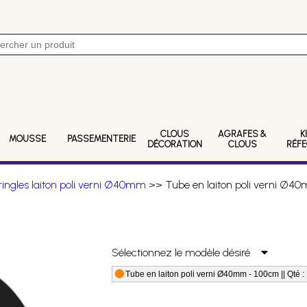
CLOUS
AGRAFES &
K
MOUSSE
PASSEMENTERIE
DÉCORATION
CLOUS
RÉF
ringles laiton poli verni Ø40mm
>> Tube en laiton poli verni Ø4
Sélectionnez le modèle désiré
Tube en laiton poli verni Ø40mm - 100cm || Qté :