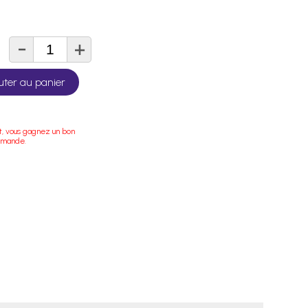
-
+
té
uter au panier
t, vous gagnez un bon
mmande.