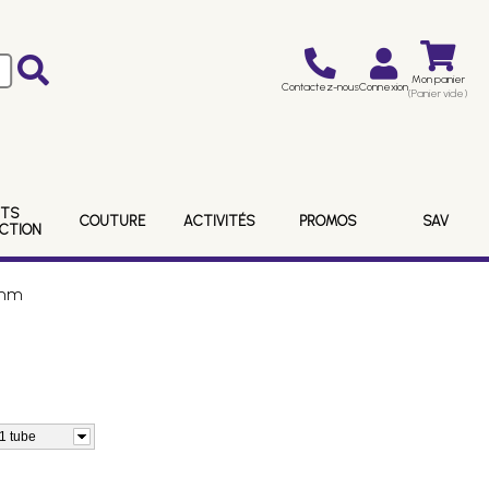
Mon panier
Contactez-nous
Connexion
(Panier vide)
ITS
COUTURE
ACTIVITÉS
PROMOS
SAV
ECTION
0mm
 1 tube