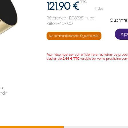
121.90 €
TTC
1 tube
Référence :
B06938-tube-
Quanti
laiton-40-100
Ajo
Sur commande (environ 10 jours ouvrés)
Pour récompenser votre fidélité en achetant ce produi
d'achat de
2.44 € TTC
valable sur votre prochaine co
le
ndir