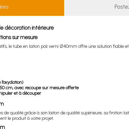
lées
Poste
e décoration intérieure
ations sur mesure
ifs, le tube en laiton poli verni Ø40mm offre une solution fiable e
e l’oxydation)
250 cm, avec recoupe sur mesure offerte
anipuler et à découper
mm
e qualité grâce à son laiton de qualité supérieure, sa finition lait
t le produit à votre projet.
mm