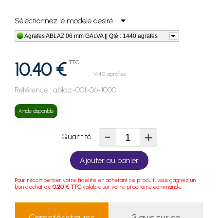
Sélectionnez le modèle désiré
Agrafes ABLAZ 06 mm GALVA || Qté : 1440 agrafes
10.40 €
TTC
1440 agrafes
Référence :
ablaz-001-06-1000
Article disponible
-
+
Quantité
Ajouter au panier
Pour récompenser votre fidélité en achetant ce produit, vous gagnez un
bon d'achat de
0.20 € TTC
valable sur votre prochaine commande.
Caractéristiques
3 avis sur ce