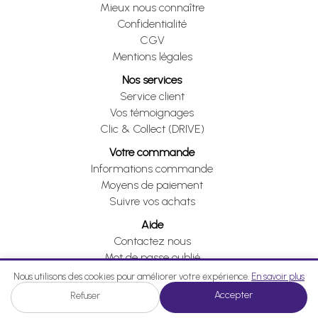
Mieux nous connaître
Confidentialité
CGV
Mentions légales
Nos services
Service client
Vos témoignages
Clic & Collect (DRIVE)
Votre commande
Informations commande
Moyens de paiement
Suivre vos achats
Aide
Contactez nous
Mot de passe oublié
Je me rétracte
Nous utilisons des cookies pour améliorer votre expérience.
En savoir plus
Accepter
Refuser
Je me rétracte