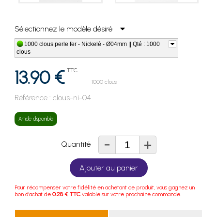
Sélectionnez le modèle désiré
1000 clous perle fer - Nickelé - Ø04mm || Qté : 1000
clous
13.90 €
TTC
1000 clous
Référence :
clous-ni-04
Article disponible
-
+
Quantité
Ajouter au panier
Pour récompenser votre fidélité en achetant ce produit, vous gagnez un
bon d'achat de
0.28 € TTC
valable sur votre prochaine commande.