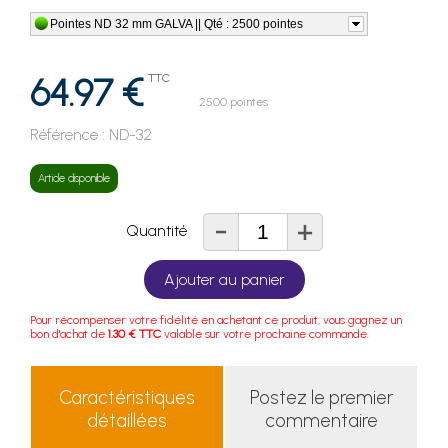
Pointes ND 32 mm GALVA || Qté : 2500 pointes
64.97 €
TTC
2500 pointes
Référence :
ND-32
Article disponible
-
+
Quantité
Ajouter au panier
Pour récompenser votre fidélité en achetant ce produit, vous gagnez un
bon d'achat de
1.30 € TTC
valable sur votre prochaine commande.
Caractéristiques
Postez le premier
détaillées
commentaire