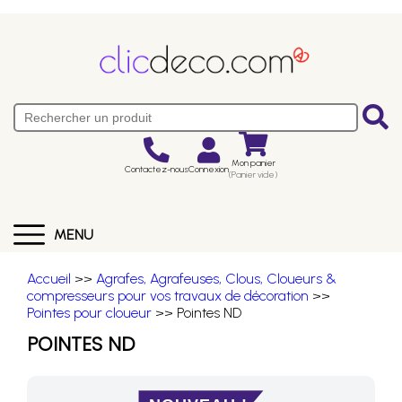
Mon panier
Contactez-nous
Connexion
(Panier vide)
MENU
Accueil
>>
Agrafes, Agrafeuses, Clous, Cloueurs &
compresseurs pour vos travaux de décoration
>>
Pointes pour cloueur
>> Pointes ND
POINTES ND
NOUVEAU !