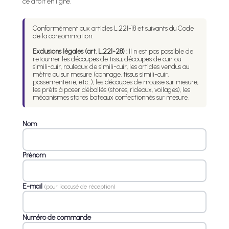
ce droit en ligne.
Conformément aux articles L.221-18 et suivants du Code
de la consommation.
Exclusions légales (art. L.221-28) :
Il n est pas possible de
retourner les découpes de tissu, découpes de cuir ou
simili-cuir, rouleaux de simili-cuir, les articles vendus au
mètre ou sur mesure (cannage, tissus simili-cuir,
passementerie, etc...), les découpes de mousse sur mesure,
les prêts à poser déballés (stores, rideaux, voilages), les
mécanismes stores bateaux confectionnés sur mesure.
Nom
Prénom
E-mail
(pour l'accusé de réception)
Numéro de commande