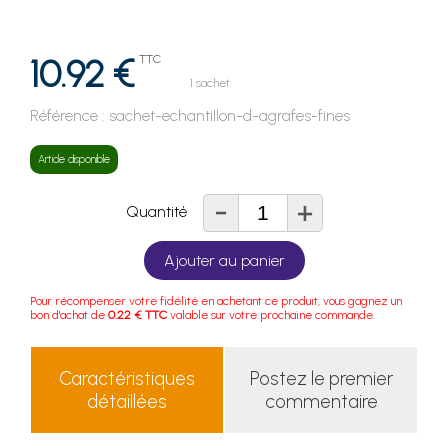
10.92 €
TTC
1 sachet
Référence :
sachet-echantillon-d-agrafes-fines
Article disponible
-
+
Quantité
Ajouter au panier
Pour récompenser votre fidélité en achetant ce produit, vous gagnez un
bon d'achat de
0.22 € TTC
valable sur votre prochaine commande.
Caractéristiques
Postez le premier
détaillées
commentaire