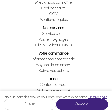
Mieux nous connaître
Confidentialité
CGV
Mentions légales
Nos services
Service client
Vos témoignages
Clic & Collect (DRIVE)
Votre commande
Informations commande
Moyens de paiement
Suivre vos achats
Aide
Contactez nous
Mot de passe oublié
Je me rétracte
Nous utilisons des cookies pour améliorer votre expérience.
En savoir plus
Accepter
Refuser
Je me rétracte