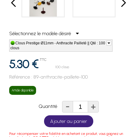
Sélectionnez le modèle désiré
Clous Prestige Ø11mm - Anthracite Pailleté || Qté : 100
clous
5.30 €
TTC
100 clous
Référence :
89-anthracite-paillete-100
Article disponible
-
+
Quantité
Ajouter au panier
Pour récompenser votre fidélité en achetant ce produit, vous gagnez un