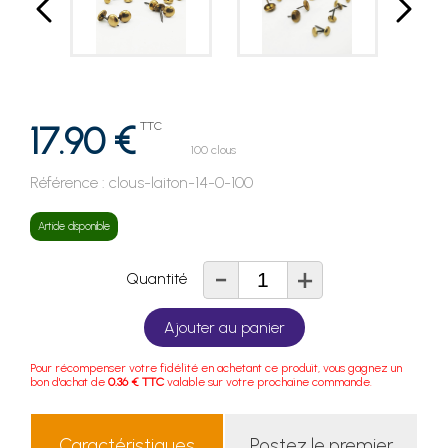
17.90 €
TTC
100 clous
Référence :
clous-laiton-14-0-100
Article disponible
-
+
Quantité
Ajouter au panier
Pour récompenser votre fidélité en achetant ce produit, vous gagnez un
bon d'achat de
0.36 € TTC
valable sur votre prochaine commande.
Caractéristiques
Postez le premier