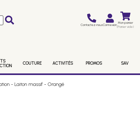
Mon panier
Contactez-nous
Connexion
(Panier vide)
ITS
COUTURE
ACTIVITÉS
PROMOS
SAV
ECTION
tion - Laiton massif - Orangé