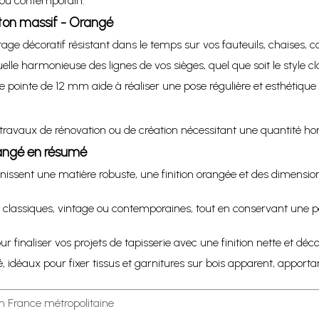
e ou contemporain.
iton massif - Orangé
tage décoratif résistant dans le temps sur vos fauteuils, chaises, ca
uelle harmonieuse des lignes de vos sièges, quel que soit le style 
pointe de 12 mm aide à réaliser une pose régulière et esthétique s
de travaux de rénovation ou de création nécessitant une quantité 
rangé en résumé
nissent une matière robuste, une finition orangée et des dimension
 classiques, vintage ou contemporaines, tout en conservant une p
finaliser vos projets de tapisserie avec une finition nette et déco
 idéaux pour fixer tissus et garnitures sur bois apparent, apportan
en France métropolitaine