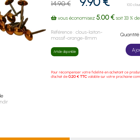
9.90 €
14.90 €
100 clou
5.00 €
vous économisez
soit
33 %
de
Référence :
clous-laiton-
Quanti
massif-orange-8mm
Ajo
Article disponible
Pour récompenser votre fidélité en achetant ce produi
d'achat de
0.20 € TTC
valable sur votre prochaine co
le
ndir