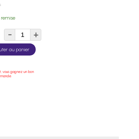
s
 remise
-
+
té
uter au panier
t, vous gagnez un bon
mmande.