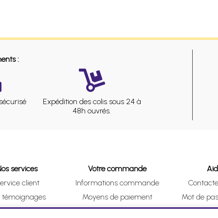
ents :
sécurisé
Expédition des colis sous 24 à
48h ouvrés.
Nos services
Votre commande
Ai
ervice client
Informations commande
Contact
s témoignages
Moyens de paiement
Mot de pas
& Collect (DRIVE)
Suivre vos achats
Je me ré