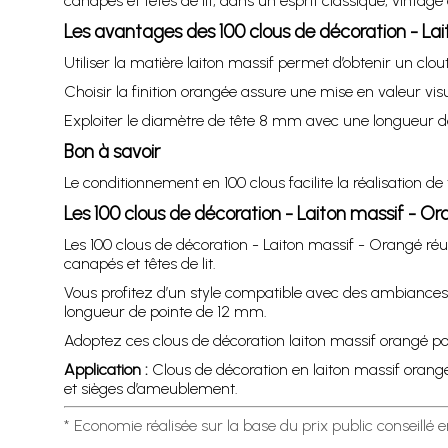
canapés et têtes de lit, dans un esprit classique, vintag
Les avantages des 100 clous de décoration - La
Utiliser la matière laiton massif permet d’obtenir un clou
Choisir la finition orangée assure une mise en valeur vis
Exploiter le diamètre de tête 8 mm avec une longueur de 
Bon à savoir
Le conditionnement en 100 clous facilite la réalisation 
Les 100 clous de décoration - Laiton massif - O
Les 100 clous de décoration - Laiton massif - Orangé réu
canapés et têtes de lit.
Vous profitez d’un style compatible avec des ambiances
longueur de pointe de 12 mm.
Adoptez ces clous de décoration laiton massif orangé pour 
Application :
Clous de décoration en laiton massif orangé,
et sièges d’ameublement.
* Economie réalisée sur la base du prix public conseillé 