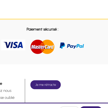
Paiement sécurisé :
de
Je me rétracte
ez nous
se oublié
tracte