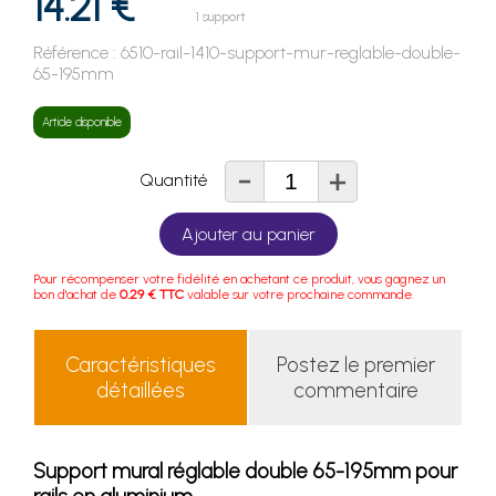
14.21 €
1 support
Référence :
6510-rail-1410-support-mur-reglable-double-
65-195mm
Article disponible
-
+
Quantité
Ajouter au panier
Pour récompenser votre fidélité en achetant ce produit, vous gagnez un
bon d'achat de
0.29 € TTC
valable sur votre prochaine commande.
Caractéristiques
Postez le premier
détaillées
commentaire
Support mural réglable double 65-195mm pour