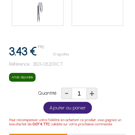
3.43 €
TTC
10 agrafes
Référence :
3501-052011CT
Article disponible
-
+
Quantité
Ajouter au panier
Pour récompenser votre fidélité en achetant ce produit, vous gagnez un
bon d'achat de
0.07 € TTC
valable sur votre prochaine commande.