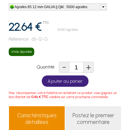
Agrafes 65 12 mm GALVA || Qté : 5000 agrafes
22.64 €
TTC
5000 agrafes
Référence :
65-12-G
Article disponible
-
+
Quantité
Ajouter au panier
Pour récompenser votre fidélité en achetant ce produit, vous gagnez un
bon d'achat de
0.46 € TTC
valable sur votre prochaine commande.
Caractéristiques
Postez le premier
détaillées
commentaire