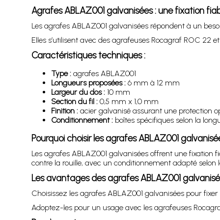
Agrafes ABLAZ001 galvanisées : une fixation fia
Les agrafes ABLAZ001 galvanisées répondent à un besoin 
Elles s’utilisent avec des agrafeuses Rocagraf ROC 22 e
Caractéristiques techniques :
Type :
agrafes ABLAZ001
Longueurs proposées :
6 mm à 12 mm
Largeur du dos :
10 mm
Section du fil :
0,5 mm x 1,0 mm
Finition :
acier galvanisé assurant une protection opt
Conditionnement :
boîtes spécifiques selon la long
Pourquoi choisir les agrafes ABLAZ001 galvanisé
Les agrafes ABLAZ001 galvanisées offrent une fixation fi
contre la rouille, avec un conditionnement adapté selon l
Les avantages des agrafes ABLAZ001 galvanis
Choisissez les agrafes ABLAZ001 galvanisées pour fixer du 
Adoptez-les pour un usage avec les agrafeuses Rocagra