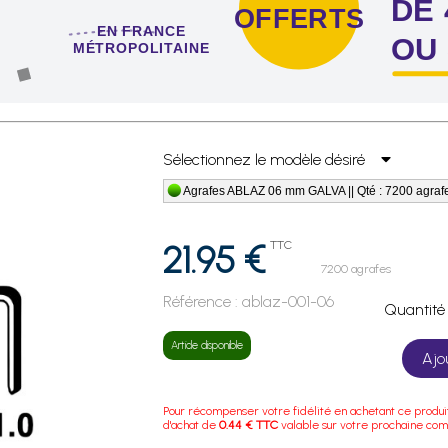
DE 
OFFERTS
EN FRANCE
OU
MÉTROPOLITAINE
 de 4 sachets ou boîtes d'agrafes ou de pointes !
Sélectionnez le modèle désiré
Agrafes ABLAZ 06 mm GALVA || Qté : 7200 agraf
21.95 €
TTC
7200 agrafes
Référence :
ablaz-001-06
Quanti
Article disponible
Ajo
Pour récompenser votre fidélité en achetant ce produi
d'achat de
0.44 € TTC
valable sur votre prochaine co