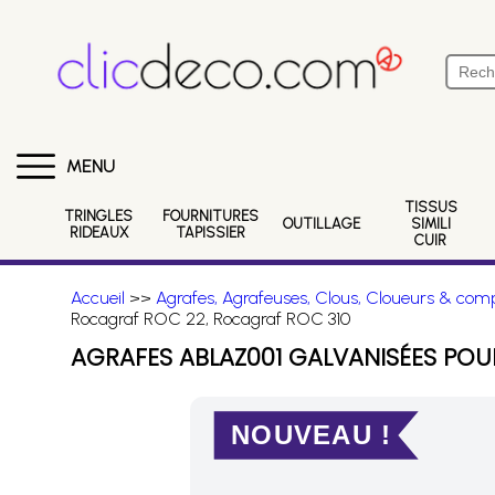
MENU
TISSUS
TRINGLES
FOURNITURES
OUTILLAGE
SIMILI
RIDEAUX
TAPISSIER
CUIR
Accueil
>>
Agrafes, Agrafeuses, Clous, Cloueurs & comp
Rocagraf ROC 22, Rocagraf ROC 310
AGRAFES ABLAZ001 GALVANISÉES PO
NOUVEAU !