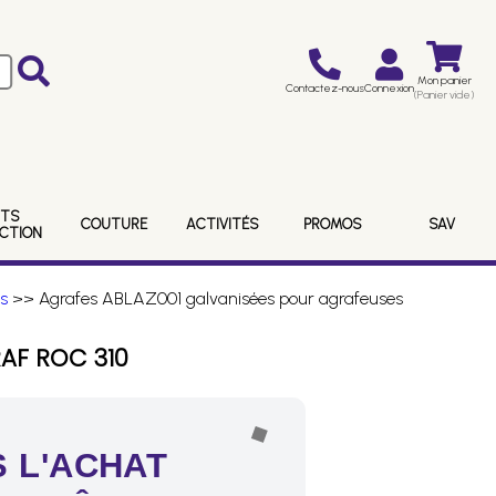
Mon panier
Contactez-nous
Connexion
(Panier vide)
ITS
COUTURE
ACTIVITÉS
PROMOS
SAV
ECTION
s
>> Agrafes ABLAZ001 galvanisées pour agrafeuses
AF ROC 310
 L'ACHAT