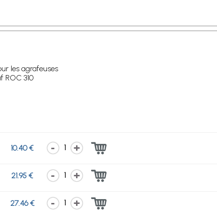
our les agrafeuses
f ROC 310
1
10.40 €
1
21.95 €
1
27.46 €