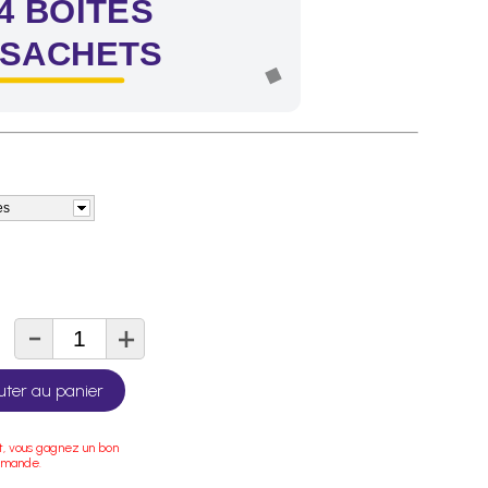
4 BOÎTES
 SACHETS
es
-
+
té
uter au panier
t, vous gagnez un bon
mmande.