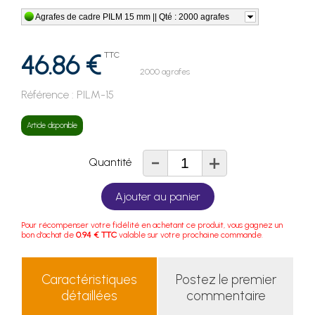
Agrafes de cadre PILM 15 mm || Qté : 2000 agrafes
46.86 €
TTC
2000 agrafes
Référence :
PILM-15
Article disponible
-
+
Quantité
Ajouter au panier
Pour récompenser votre fidélité en achetant ce produit, vous gagnez un
bon d'achat de
0.94 € TTC
valable sur votre prochaine commande.
Caractéristiques
Postez le premier
détaillées
commentaire