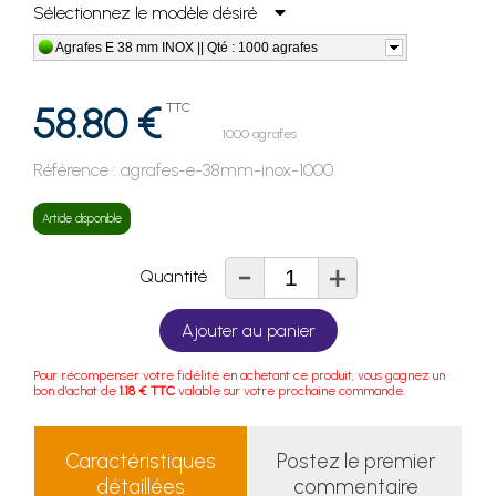
Sélectionnez le modèle désiré
Agrafes E 38 mm INOX || Qté : 1000 agrafes
58.80 €
TTC
1000 agrafes
Référence :
agrafes-e-38mm-inox-1000
Article disponible
-
+
Quantité
Ajouter au panier
Pour récompenser votre fidélité en achetant ce produit, vous gagnez un
bon d'achat de
1.18 € TTC
valable sur votre prochaine commande.
Caractéristiques
Postez le premier
détaillées
commentaire