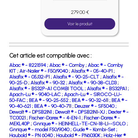
279.00 €
Voir le produit
Cet article est compatible avec :
Abac ® - 8221594 ;
Abac ® - Comby ;
Abac ® - Comby
KIT ;
Air-Nailer ® - F50/9040 ;
Alsafix ® - 05-40-P1 ;
Alsafix ® - 05J32-P1 ;
Alsafix ® - 90-25-CLT ;
Alsafix ® -
90-25-D ;
Alsafix ® - 90-32 ;
Alsafix ® - 90-38-CLD3 ;
Alsafix ® - BS32P-A1 COMBI TOOL ;
Alsafix ® - BS32PA1 ;
Apach-Lu ® - 9040-LAC ;
Apach-Lu ® - SIROCO-LU-
50-FAC ;
BEA ® - 90-25-552 ;
BEA ® - 90-32-611 ;
BEA ® -
90-40-621 ;
BEA ® - 90-40-711 ;
Deuzer ® - SF5040 ;
Dewalt ® - DPSB2IN1 ;
Dewalt ® - DPSB2IN1-XJ ;
Dexter ® -
TC0021 ;
Fischer-Darex ® - 4-EN-1 ;
Fischer-Darex ® -
MEKL40P ;
Gnrique ® - HEINHELL-TE-CN-18-LI--SOLO ;
Gnrique ® - model F50/9040 ;
Gude ® - Kombi-Set ;
Haubold ® - PN 6040 ;
Haubold ® - PN6030K ;
Holz-Her ®