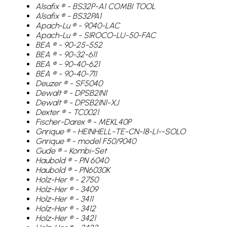
Alsafix ® - BS32P-A1 COMBI TOOL
Alsafix ® - BS32PA1
Apach-Lu ® - 9040-LAC
Apach-Lu ® - SIROCO-LU-50-FAC
BEA ® - 90-25-552
BEA ® - 90-32-611
BEA ® - 90-40-621
BEA ® - 90-40-711
Deuzer ® - SF5040
Dewalt ® - DPSB2IN1
Dewalt ® - DPSB2IN1-XJ
Dexter ® - TC0021
Fischer-Darex ® - MEKL40P
Gnrique ® - HEINHELL-TE-CN-18-LI--SOLO
Gnrique ® - model F50/9040
Gude ® - Kombi-Set
Haubold ® - PN 6040
Haubold ® - PN6030K
Holz-Her ® - 2750
Holz-Her ® - 3409
Holz-Her ® - 3411
Holz-Her ® - 3412
Holz-Her ® - 3421