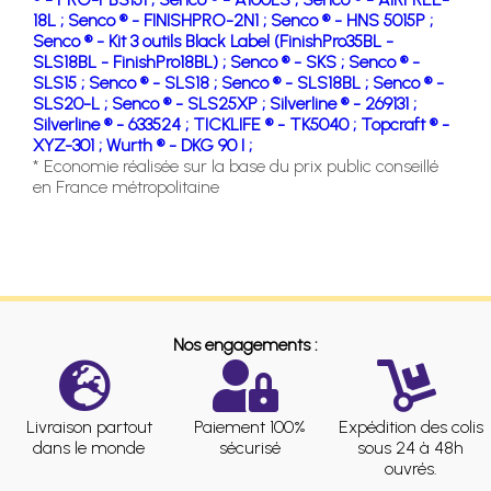
18L ;
Senco ® - FINISHPRO-2N1 ;
Senco ® - HNS 5015P ;
Senco ® - Kit 3 outils Black Label (FinishPro35BL -
SLS18BL - FinishPro18BL) ;
Senco ® - SKS ;
Senco ® -
SLS15 ;
Senco ® - SLS18 ;
Senco ® - SLS18BL ;
Senco ® -
SLS20-L ;
Senco ® - SLS25XP ;
Silverline ® - 269131 ;
Silverline ® - 633524 ;
TICKLIFE ® - TK5040 ;
Topcraft ® -
XYZ-301 ;
Wurth ® - DKG 90 I ;
* Economie réalisée sur la base du prix public conseillé
en France métropolitaine
Nos engagements :
Livraison partout
Paiement 100%
Expédition des colis
dans le monde
sécurisé
sous 24 à 48h
ouvrés.