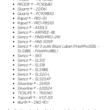
PRODIF ® - PC90680
Quartz ® - 221061
Quartz ® - PC90980Q
Rapid ® - PBS-151
Rapid ® - PRO-PBS151
Senco ® - A100LS
Senco ® - AIRFREE-18L
Senco ® - FINISHPRO-2N1
Senco ® - HNS 5015P
Senco ® - Kit 3 outils Black Label (FinishPro35BL -
SLS18BL - FinishPro18BL)
Senco ® - SKS
Senco ® - SLS15
Senco ® - SLS18
Senco ® - SLS18BL
Senco ® - SLS20-L
Senco ® - SLS25XP
Silverline ® - 269131
Silverline ® - 633524
TICKLIFE ® - TK5040
Topcraft ® - XYZ-301
Wurth ® - DKG 90 I