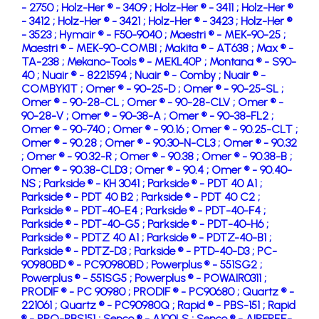
- 2750 ;
Holz-Her ® - 3409 ;
Holz-Her ® - 3411 ;
Holz-Her ®
- 3412 ;
Holz-Her ® - 3421 ;
Holz-Her ® - 3423 ;
Holz-Her ®
- 3523 ;
Hymair ® - F50-9040 ;
Maestri ® - MEK-90-25 ;
Maestri ® - MEK-90-COMBI ;
Makita ® - AT638 ;
Max ® -
TA-238 ;
Mekano-Tools ® - MEKL40P ;
Montana ® - S90-
40 ;
Nuair ® - 8221594 ;
Nuair ® - Comby ;
Nuair ® -
COMBYKIT ;
Omer ® - 90-25-D ;
Omer ® - 90-25-SL ;
Omer ® - 90-28-CL ;
Omer ® - 90-28-CLV ;
Omer ® -
90-28-V ;
Omer ® - 90-38-A ;
Omer ® - 90-38-FL2 ;
Omer ® - 90-740 ;
Omer ® - 90.16 ;
Omer ® - 90.25-CLT ;
Omer ® - 90.28 ;
Omer ® - 90.30-N-CL3 ;
Omer ® - 90.32
;
Omer ® - 90.32-R ;
Omer ® - 90.38 ;
Omer ® - 90.38-B ;
Omer ® - 90.38-CLD3 ;
Omer ® - 90.4 ;
Omer ® - 90.40-
NS ;
Parkside ® - KH 3041 ;
Parkside ® - PDT 40 A1 ;
Parkside ® - PDT 40 B2 ;
Parkside ® - PDT 40 C2 ;
Parkside ® - PDT-40-E4 ;
Parkside ® - PDT-40-F4 ;
Parkside ® - PDT-40-G5 ;
Parkside ® - PDT-40-H6 ;
Parkside ® - PDTZ 40 A1 ;
Parkside ® - PDTZ-40-B1 ;
Parkside ® - PDTZ-D3 ;
Parkside ® - PTD-40-D3 ;
PC-
90980BD ® - PC90980BD ;
Powerplus ® - 551SG2 ;
Powerplus ® - 551SG5 ;
Powerplus ® - POWAIR0311 ;
PRODIF ® - PC 90980 ;
PRODIF ® - PC90680 ;
Quartz ® -
221061 ;
Quartz ® - PC90980Q ;
Rapid ® - PBS-151 ;
Rapid
® - PRO-PBS151 ;
Senco ® - A100LS ;
Senco ® - AIRFREE-