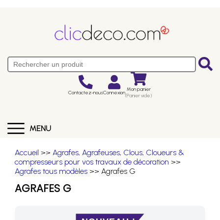
Mon panier
Contactez-nous
Connexion
(Panier vide)
MENU
Accueil
>>
Agrafes, Agrafeuses, Clous, Cloueurs &
compresseurs pour vos travaux de décoration
>>
Agrafes tous modèles
>> Agrafes G
AGRAFES G
NOUVEAU !