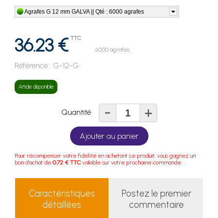
Agrafes G 12 mm GALVA || Qté : 6000 agrafes
36.23 €
TTC
6000 agrafes
Référence :
G-12-G
Article disponible
-
+
Quantité
Ajouter au panier
Pour récompenser votre fidélité en achetant ce produit, vous gagnez un
bon d'achat de
0.72 € TTC
valable sur votre prochaine commande.
Caractéristiques
Postez le premier
détaillées
commentaire