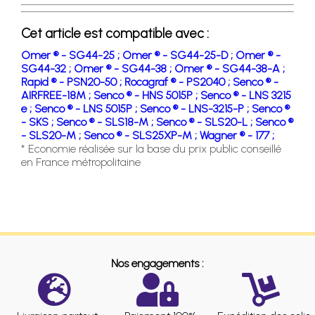
Cet article est compatible avec :
Omer ® - SG44-25 ;
Omer ® - SG44-25-D ;
Omer ® -
SG44-32 ;
Omer ® - SG44-38 ;
Omer ® - SG44-38-A ;
Rapid ® - PSN20-50 ;
Rocagraf ® - PS2040 ;
Senco ® -
AIRFREE-18M ;
Senco ® - HNS 5015P ;
Senco ® - LNS 3215
e ;
Senco ® - LNS 5015P ;
Senco ® - LNS-3215-P ;
Senco ®
- SKS ;
Senco ® - SLS18-M ;
Senco ® - SLS20-L ;
Senco ®
- SLS20-M ;
Senco ® - SLS25XP-M ;
Wagner ® - 177 ;
* Economie réalisée sur la base du prix public conseillé
en France métropolitaine
Nos engagements :