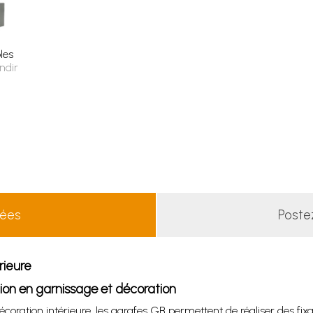
les
ndir
lées
Poste
rieure
ion en garnissage et décoration
ation intérieure, les agrafes GB permettent de réaliser des fixat