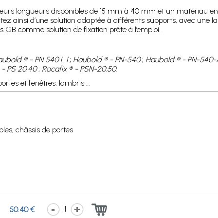
sieurs longueurs disponibles de 15 mm à 40 mm et un matériau en
fitez ainsi d’une solution adaptée à différents supports, avec une 
es GB comme solution de fixation prête à l’emploi.
ubold ® - PN 540 L I
;
Haubold ® - PN-540
;
Haubold ® - PN-540-
 - PS 20.40
;
Rocafix ® - PSN-20.50
.
rtes et fenêtres, lambris …
les, châssis de portes
1
50.40 €