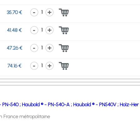
1
35.70 €
1
41.48 €
1
47.26 €
1
74.16 €
- PN-540 ;
Haubold ® - PN-540-A ;
Haubold ® - PN540V ;
Holz-Her 
en France métropolitaine