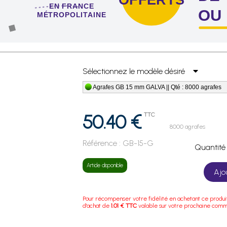
EN FRANCE
OU
MÉTROPOLITAINE
 de 4 sachets ou boîtes d'agrafes ou de pointes !
Sélectionnez le modèle désiré
Agrafes GB 15 mm GALVA || Qté : 8000 agrafes
50.40 €
TTC
8000 agrafes
Référence :
GB-15-G
Quanti
Article disponible
Ajo
Pour récompenser votre fidélité en achetant ce produi
d'achat de
1.01 € TTC
valable sur votre prochaine com