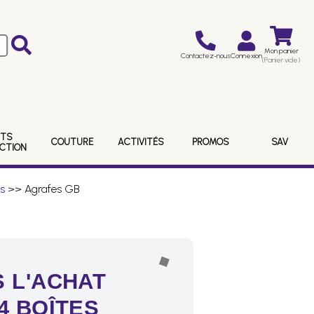
Mon panier
Contactez-nous
Connexion
(Panier vide)
ITS
COUTURE
ACTIVITÉS
PROMOS
SAV
ECTION
s
>> Agrafes GB
 L'ACHAT
4 BOÎTES