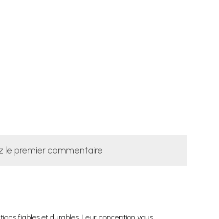
z le premier commentaire
ions fiables et durables. Leur conception vous