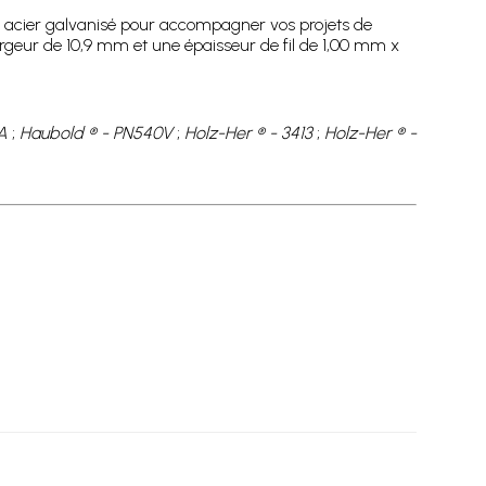
 acier galvanisé pour accompagner vos projets de
largeur de 10,9 mm et une épaisseur de fil de 1,00 mm x
A
;
Haubold ® - PN540V
;
Holz-Her ® - 3413
;
Holz-Her ® -