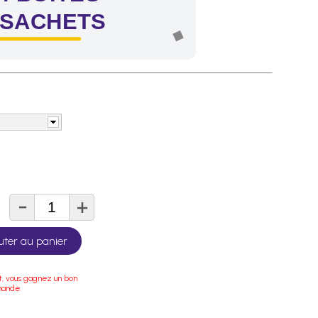
 SACHETS
-
+
té
uter au panier
t, vous gagnez un bon
mande.