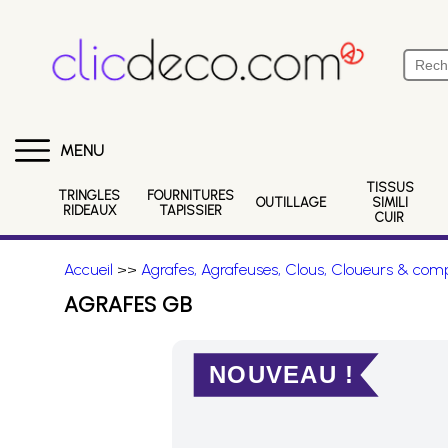
MENU
TISSUS
TRINGLES
FOURNITURES
OUTILLAGE
SIMILI
RIDEAUX
TAPISSIER
CUIR
Accueil
>>
Agrafes, Agrafeuses, Clous, Cloueurs & comp
AGRAFES GB
NOUVEAU !