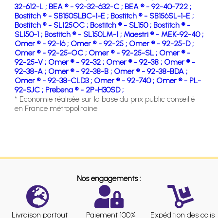
32-612-L ;
BEA ® - 92-32-632-C ;
BEA ® - 92-40-722 ;
Bostitch ® - SB150SLBC-1-E ;
Bostitch ® - SB156SL-1-E ;
Bostitch ® - SL125OC ;
Bostitch ® - SL150 ;
Bostitch ® -
SL150-1 ;
Bostitch ® - SL150LM-1 ;
Maestri ® - MEK-92-40 ;
Omer ® - 92-16 ;
Omer ® - 92-25 ;
Omer ® - 92-25-D ;
Omer ® - 92-25-OC ;
Omer ® - 92-25-SL ;
Omer ® -
92-25-V ;
Omer ® - 92-32 ;
Omer ® - 92-38 ;
Omer ® -
92-38-A ;
Omer ® - 92-38-B ;
Omer ® - 92-38-BDA ;
Omer ® - 92-38-CLD3 ;
Omer ® - 92-740 ;
Omer ® - PL-
92-SJC ;
Prebena ® - 2P-H30SD ;
* Economie réalisée sur la base du prix public conseillé
en France métropolitaine
Nos engagements :
Livraison partout
Paiement 100%
Expédition des colis