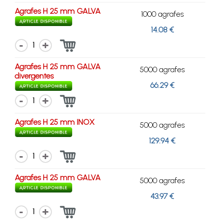
Agrafes H 25 mm GALVA
1000 agrafes
14.08 €
1
Agrafes H 25 mm GALVA
5000 agrafes
divergentes
66.29 €
1
Agrafes H 25 mm INOX
5000 agrafes
129.94 €
1
Agrafes H 25 mm GALVA
5000 agrafes
43.97 €
1