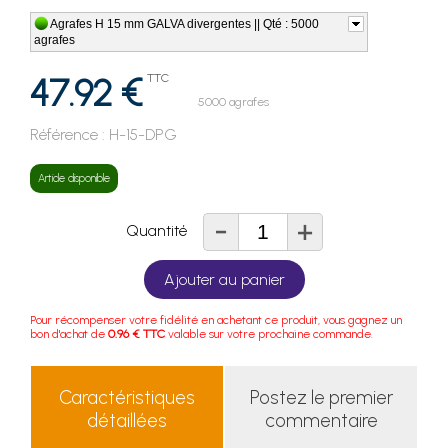
Agrafes H 15 mm GALVA divergentes || Qté : 5000
agrafes
47.92 €
TTC
5000 agrafes
Référence :
H-15-DPG
Article disponible
-
+
Quantité
Ajouter au panier
Pour récompenser votre fidélité en achetant ce produit, vous gagnez un
bon d'achat de
0.96 € TTC
valable sur votre prochaine commande.
Caractéristiques
Postez le premier
détaillées
commentaire