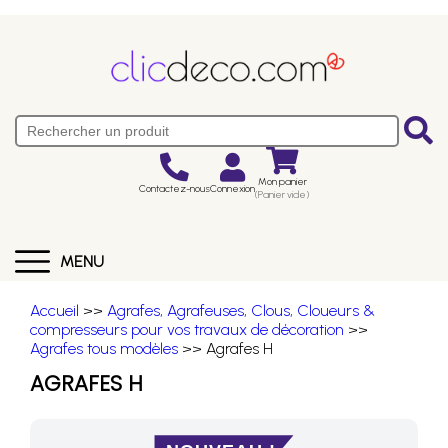
Mon panier
Contactez-nous
Connexion
(Panier vide)
MENU
Accueil
>>
Agrafes, Agrafeuses, Clous, Cloueurs &
compresseurs pour vos travaux de décoration
>>
Agrafes tous modèles
>> Agrafes H
AGRAFES H
NOUVEAU !