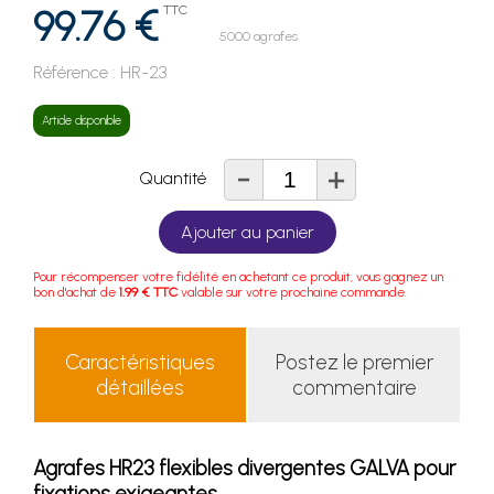
99.76 €
TTC
5000 agrafes
Référence :
HR-23
Article disponible
-
+
Quantité
Ajouter au panier
Pour récompenser votre fidélité en achetant ce produit, vous gagnez un
bon d'achat de
1.99 € TTC
valable sur votre prochaine commande.
Caractéristiques
Postez le premier
détaillées
commentaire
Agrafes HR23 flexibles divergentes GALVA pour
fixations exigeantes