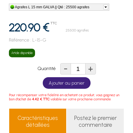
Agrafes L 15 mm GALVA || Qté : 25500 agrafes
220.90 €
TTC
25500 agrafes
Référence :
L-15-G
Article disponible
-
+
Quantité
Ajouter au panier
Pour récompenser votre fidélité en achetant ce produit, vous gagnez un
bon d'achat de
4.42 € TTC
valable sur votre prochaine commande.
Caractéristiques
Postez le premier
détaillées
commentaire