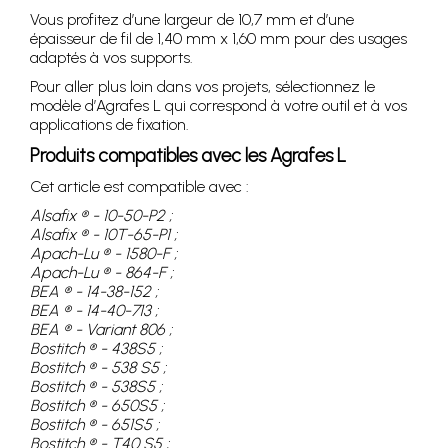
Vous profitez d’une largeur de 10,7 mm et d’une
épaisseur de fil de 1,40 mm x 1,60 mm pour des usages
adaptés à vos supports.
Pour aller plus loin dans vos projets, sélectionnez le
modèle d’Agrafes L qui correspond à votre outil et à vos
applications de fixation.
Produits compatibles avec les Agrafes L
Cet article est compatible avec :
Alsafix ® - 10-50-P2 ;
Alsafix ® - 10T-65-P1 ;
Apach-Lu ® - 1580-F ;
Apach-Lu ® - 864-F ;
BEA ® - 14-38-152 ;
BEA ® - 14-40-713 ;
BEA ® - Variant 806 ;
Bostitch ® - 438S5 ;
Bostitch ® - 538 S5 ;
Bostitch ® - 538S5 ;
Bostitch ® - 650S5 ;
Bostitch ® - 651S5 ;
Bostitch ® - T40 S5 ;