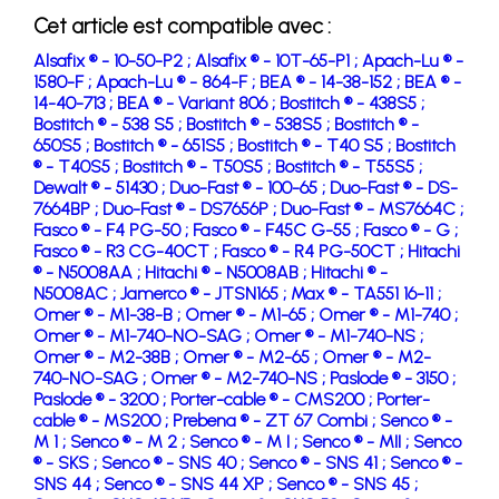
Cet article est compatible avec :
Alsafix ® - 10-50-P2 ;
Alsafix ® - 10T-65-P1 ;
Apach-Lu ® -
1580-F ;
Apach-Lu ® - 864-F ;
BEA ® - 14-38-152 ;
BEA ® -
14-40-713 ;
BEA ® - Variant 806 ;
Bostitch ® - 438S5 ;
Bostitch ® - 538 S5 ;
Bostitch ® - 538S5 ;
Bostitch ® -
650S5 ;
Bostitch ® - 651S5 ;
Bostitch ® - T40 S5 ;
Bostitch
® - T40S5 ;
Bostitch ® - T50S5 ;
Bostitch ® - T55S5 ;
Dewalt ® - 51430 ;
Duo-Fast ® - 100-65 ;
Duo-Fast ® - DS-
7664BP ;
Duo-Fast ® - DS7656P ;
Duo-Fast ® - MS7664C ;
Fasco ® - F4 PG-50 ;
Fasco ® - F45C G-55 ;
Fasco ® - G ;
Fasco ® - R3 CG-40CT ;
Fasco ® - R4 PG-50CT ;
Hitachi
® - N5008AA ;
Hitachi ® - N5008AB ;
Hitachi ® -
N5008AC ;
Jamerco ® - JTSN165 ;
Max ® - TA551 16-11 ;
Omer ® - M1-38-B ;
Omer ® - M1-65 ;
Omer ® - M1-740 ;
Omer ® - M1-740-NO-SAG ;
Omer ® - M1-740-NS ;
Omer ® - M2-38B ;
Omer ® - M2-65 ;
Omer ® - M2-
740-NO-SAG ;
Omer ® - M2-740-NS ;
Paslode ® - 3150 ;
Paslode ® - 3200 ;
Porter-cable ® - CMS200 ;
Porter-
cable ® - MS200 ;
Prebena ® - ZT 67 Combi ;
Senco ® -
M 1 ;
Senco ® - M 2 ;
Senco ® - M I ;
Senco ® - MII ;
Senco
® - SKS ;
Senco ® - SNS 40 ;
Senco ® - SNS 41 ;
Senco ® -
SNS 44 ;
Senco ® - SNS 44 XP ;
Senco ® - SNS 45 ;