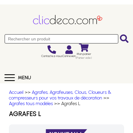
Mon panier
Contactez-nous
Connexion
(Panier vide)
MENU
Accueil
>>
Agrafes, Agrafeuses, Clous, Cloueurs &
compresseurs pour vos travaux de décoration
>>
Agrafes tous modèles
>> Agrafes L
AGRAFES L
NOUVEAU !