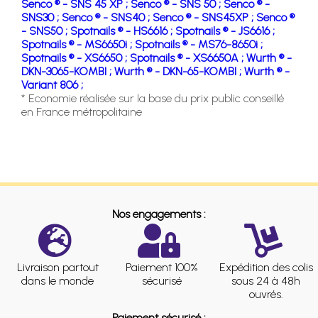
Senco ® - SNS 45 XP ;
Senco ® - SNS 50 ;
Senco ® -
SNS30 ;
Senco ® - SNS40 ;
Senco ® - SNS45XP ;
Senco ®
- SNS50 ;
Spotnails ® - HS6616 ;
Spotnails ® - JS6616 ;
Spotnails ® - MS6650i ;
Spotnails ® - MS76-8650i ;
Spotnails ® - XS6650 ;
Spotnails ® - XS6650A ;
Wurth ® -
DKN-3065-KOMBI ;
Wurth ® - DKN-65-KOMBI ;
Wurth ® -
Variant 806 ;
* Economie réalisée sur la base du prix public conseillé
en France métropolitaine
Nos engagements :
Livraison partout
Paiement 100%
Expédition des colis
dans le monde
sécurisé
sous 24 à 48h
ouvrés.
Paiement sécurisé :