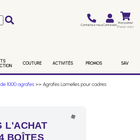
Mon panier
Contactez-nous
Connexion
(Panier vide)
ITS
COUTURE
ACTIVITÉS
PROMOS
SAV
ECTION
 de 1000 agrafes
>> Agrafes Lamelles pour cadres
 L'ACHAT
4 BOÎTES