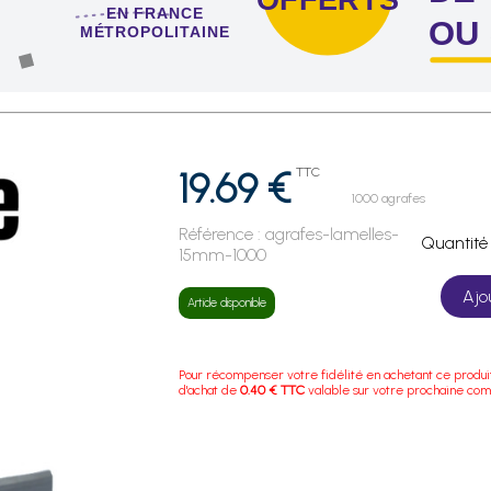
EN FRANCE
OU
MÉTROPOLITAINE
 de 4 sachets ou boîtes d'agrafes ou de pointes !
19.69 €
TTC
1000 agrafes
Référence :
agrafes-lamelles-
Quanti
15mm-1000
Ajo
Article disponible
Pour récompenser votre fidélité en achetant ce produi
d'achat de
0.40 € TTC
valable sur votre prochaine co