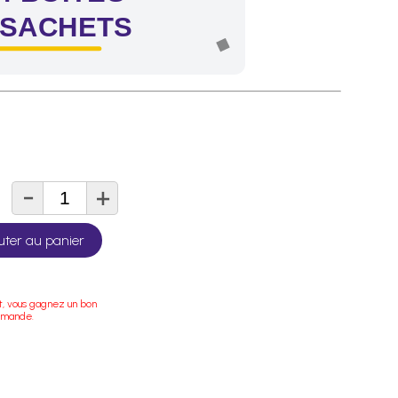
 SACHETS
-
+
té
uter au panier
t, vous gagnez un bon
mmande.