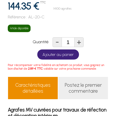
144.35 €
TTC
14100 agrafes
Référence :
AL-20-C
Article disponible
-
+
Quantité
Ajouter au panier
Pour récompenser votre fidélité en achetant ce produit, vous gagnez un
bon d'achat de
2.89 € TTC
valable sur votre prochaine commande.
Caractéristiques
Postez le premier
détaillées
commentaire
Agrafes MV cuivrées pour travaux de réfection
et décoration intérieure