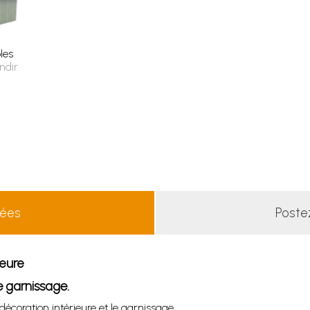
les
ndir
lées
Poste
ieure
e garnissage.
écoration intérieure et le garnissage.