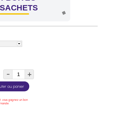
 SACHETS
-
+
té
uter au panier
t, vous gagnez un bon
mmande.