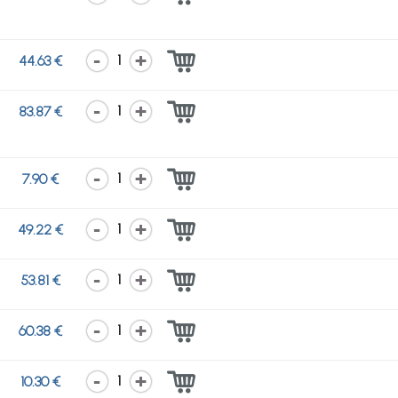
1
44.63 €
1
83.87 €
1
7.90 €
1
49.22 €
1
53.81 €
1
60.38 €
1
10.30 €