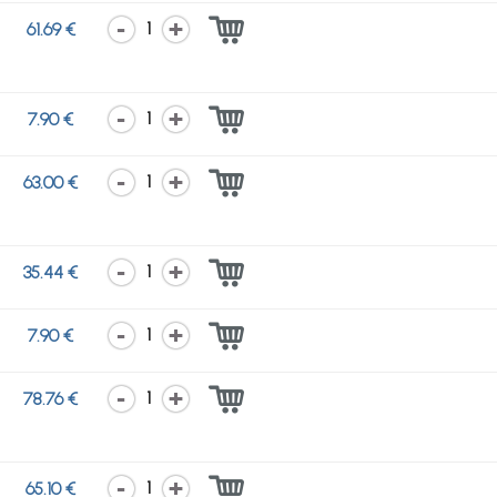
1
61.69 €
1
7.90 €
1
63.00 €
1
35.44 €
1
7.90 €
1
78.76 €
1
65.10 €