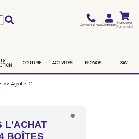
Mon panier
Contactez-nous
Connexion
(Panier vide)
ITS
COUTURE
ACTIVITÉS
PROMOS
SAV
ECTION
s
>> Agrafes O
 L'ACHAT
4 BOÎTES