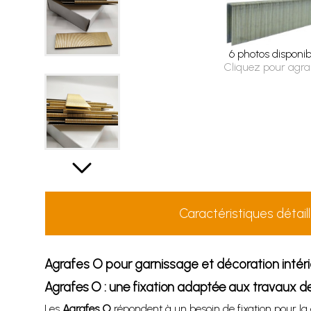
6 photos disponib
Cliquez pour agra
Caractéristiques détail
Agrafes O pour garnissage et décoration intér
Agrafes O : une fixation adaptée aux travaux d
Les
Agrafes O
répondent à un besoin de fixation pour la d