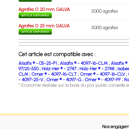
Agrafes O 20 mm GALVA
5000 agrafes
Agrafes O 25 mm GALVA
5000 agrafes
Cet article est compatible avec :
Alsafix ® - 05-25-P1 ;
Alsafix ® - 4097-16-CLM ;
Alsafix ®
97/25-550 ;
Holz-Her ® - 2747 ;
Holz-Her ® - 2748 ;
Isaber
CLM ;
Omer ® - 4097-16-CLT ;
Omer ® - 4097-16-CLV ;
- 4097-25-V ;
Omer ® - 4097-G ;
Omer ® - 4097-PF ;
Ra
* Economie réalisée sur la base du prix public conseillé 
Nos engagem