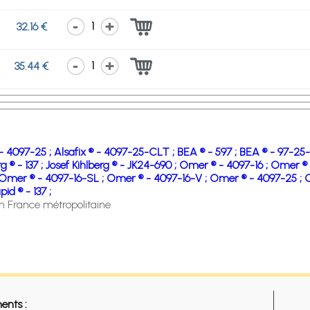
1
32.16 €
1
35.44 €
 - 4097-25 ;
Alsafix ® - 4097-25-CLT ;
BEA ® - 597 ;
BEA ® - 97-25-
g ® - 137 ;
Josef Kihlberg ® - JK24-690 ;
Omer ® - 4097-16 ;
Omer ® 
Omer ® - 4097-16-SL ;
Omer ® - 4097-16-V ;
Omer ® - 4097-25 ;
O
pid ® - 137 ;
en France métropolitaine
ents :