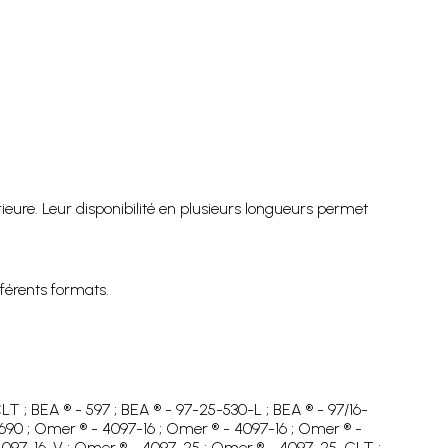
ieure. Leur disponibilité en plusieurs longueurs permet
férents formats.
CLT ; BEA ® - 597 ; BEA ® - 97-25-530-L ; BEA ® - 97/16-
24-690 ; Omer ® - 4097-16 ; Omer ® - 4097-16 ; Omer ® -
4097-16-V ; Omer ® - 4097-25 ; Omer ® - 4097-25-CLT ;