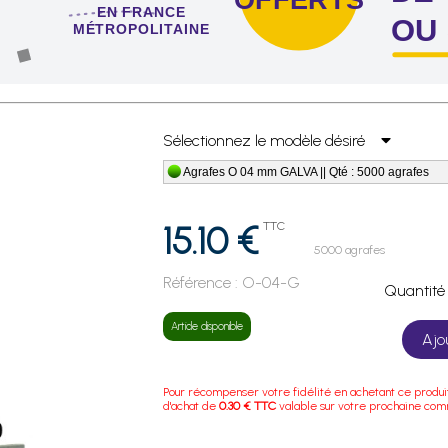
EN FRANCE
OU
MÉTROPOLITAINE
 de 4 sachets ou boîtes d'agrafes ou de pointes !
Sélectionnez le modèle désiré
Agrafes O 04 mm GALVA || Qté : 5000 agrafes
15.10 €
TTC
5000 agrafes
Référence :
O-04-G
Quanti
Article disponible
Ajo
Pour récompenser votre fidélité en achetant ce produi
d'achat de
0.30 € TTC
valable sur votre prochaine co