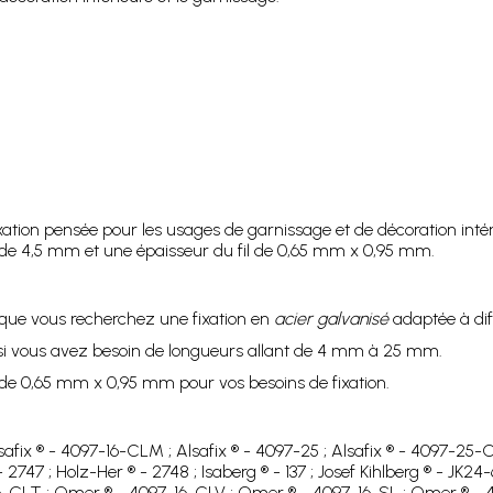
ixation pensée pour les usages de garnissage et de décoration intér
r de 4,5 mm et une épaisseur du fil de 0,65 mm x 0,95 mm.
sque vous recherchez une fixation en
acier galvanisé
adaptée à dif
e si vous avez besoin de longueurs allant de 4 mm à 25 mm.
l de 0,65 mm x 0,95 mm pour vos besoins de fixation.
Alsafix ® - 4097-16-CLM ; Alsafix ® - 4097-25 ; Alsafix ® - 4097-25-
- 2747 ; Holz-Her ® - 2748 ; Isaberg ® - 137 ; Josef Kihlberg ® - JK
-CLT ; Omer ® - 4097-16-CLV ; Omer ® - 4097-16-SL ; Omer ® - 