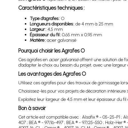
Caractéristiques techniques :
Type d’agrafes :
O
Longueurs disponibles :
de 4 mm à 25 mm
Largeur :
4,5 mm
Épaisseur du fil :
0,65 mm x 0,95 mm
Matière :
acier galvanisé
Pourquoi choisir les Agrafes O
Ces agrafes en
acier galvanisé
offrent une solution de f
d’adapter le choix au besoin du projet, avec une largeu
Les avantages des Agrafes O
Utilisez ces agrafes pour des travaux de garnissage lor
Choisissez-les pour vos projets de décoration intérieur
Exploitez leur largeur de 4,5 mm et leur épaisseur du fi
Bon à savoir
Cet article est compatible avec : Alsafix ® - 05-25-P1 ; 
407 ; BEA ® - 97/16-497 ; BEA ® - 97/25-550 ; Holz-Her ® 
4097-16-CL ; Omer ® - 4097-16-CLM ; Omer ® - 4097-16